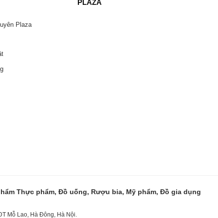
PLAZA
guyên Plaza
ật
ng
 phẩm Thực phẩm, Đồ uống, Rượu bia, Mỹ phẩm, Đồ gia dụng
KĐT Mỗ Lao, Hà Đông, Hà Nội.