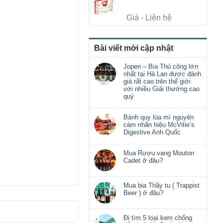
Giá - Liên hệ
Bài viết mới cập nhật
Jopen – Bia Thủ công lớn
nhất tại Hà Lan được đánh
giá rất cao trên thế giới
với nhiều Giải thưởng cao
quý
Bánh quy lúa mì nguyên
cám nhãn hiệu McVitie’s
Digestive Anh Quốc
Mua Rượu vang Mouton
Cadet ở đâu?
Mua bia Thầy tu ( Trappist
Beer ) ở đâu?
Đi tìm 5 loại kem chống