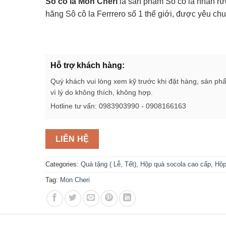
Sô cô la Mon Cheri
là sản phẩm Sô cô la nhân r
hãng Sô cô la Ferrrero số 1 thế giới, được yêu ch
Hỗ trợ khách hàng:
Quý khách vui lòng xem kỹ trước khi đặt hàng, sản ph
vì lý do không thích, không hợp.
Hotline tư vấn: 0983903990 - 0908166163
LIÊN HỆ
Categories:
Quà tặng ( Lễ, Tết)
,
Hộp quà socola cao cấp
,
Hộp
Tag:
Mon Cheri