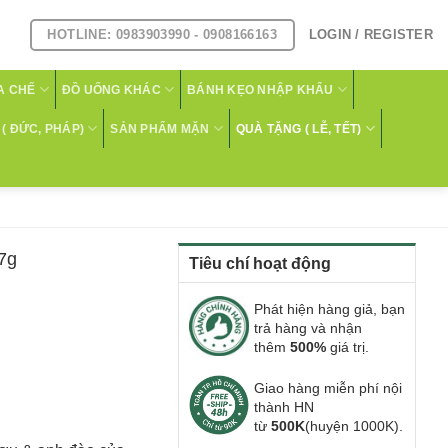
HOTLINE: 0983903990 - 0908166163
LOGIN / REGISTER
A CHẾ
ĐỒ UỐNG KHÁC
BÁNH KẸO NHẬP KHẨU
( ĐỨC, PHÁP)
SẢN PHẨM MẶN
QUÀ TẶNG ( LỄ, TẾT)
7g
Tiêu chí hoạt động
Phát hiện hàng giả, bạn
trả hàng và nhận
thêm
500%
giá trị.
Giao hàng miễn phí nội
thành HN
từ
500K
(huyện 1000K).