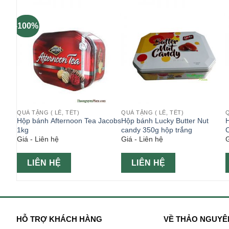
-100%
QUÀ TẶNG ( LỄ, TẾT)
QUÀ TẶNG ( LỄ, TẾT)
Q
Hộp bánh Afternoon Tea Jacobs
Hộp bánh Lucky Butter Nut
1kg
candy 350g hộp trắng
C
Giá - Liên hệ
Giá - Liên hệ
G
LIÊN HỆ
LIÊN HỆ
HỖ TRỢ KHÁCH HÀNG
VỀ THẢO NGUYÊ