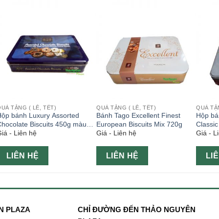
UÀ TẶNG ( LỄ, TẾT)
QUÀ TẶNG ( LỄ, TẾT)
QUÀ TẶN
Hộp bánh Luxury Assorted
Bánh Tago Excellent Finest
Hộp bá
hocolate Biscuits 450g màu
European Biscuits Mix 720g
Classi
iá - Liên hệ
Giá - Liên hệ
Giá - L
xanh
LIÊN HỆ
LIÊN HỆ
LI
N PLAZA
CHỈ ĐƯỜNG ĐẾN THẢO NGUYÊN