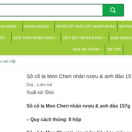
OẠI NHẬP
RƯỢU NGOẠI
NƯỚC ÉP TRÁI CÂY NHẬP KHẨU
ĐỒ PH
CỐC
SỮA TƯƠI NHẬP KHẨU
SỮA BỘT NHẬP KHẨU
KEM NGOẠI 
HÓA MỸ PHẨM
TIN TỨC
a cao cấp
Sô cô la Mon Cheri nhân rượu & anh đào 15
Giá - Liên hệ
Xuất xứ: Đức
Sô cô la Mon Cheri nhân rượu & anh đào 157g
– Quy cách thùng: 8 hộp