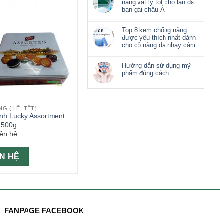
nắng vật lý tốt cho làn da
bạn gái châu Á
Top 8 kem chống nắng
được yêu thích nhất dành
cho cô nàng da nhạy cảm
Hướng dẫn sử dụng mỹ
phẩm đúng cách
G ( LỄ, TẾT)
nh Lucky Assortment
c 500g
iên hệ
ÊN HỆ
FANPAGE FACEBOOK