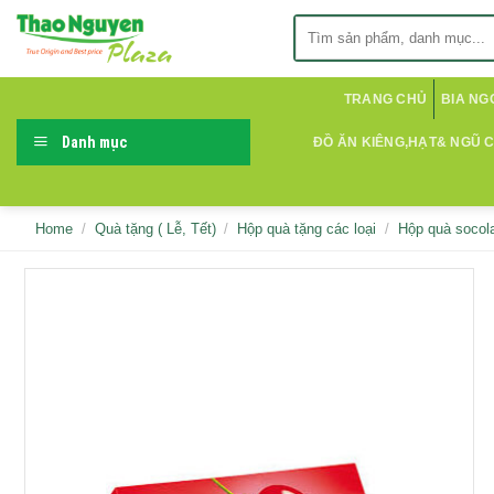
Skip
Search
to
for:
content
TRANG CHỦ
BIA NG
Danh mục
ĐỒ ĂN KIÊNG,HẠT& NGŨ 
Home
/
Quà tặng ( Lễ, Tết)
/
Hộp quà tặng các loại
/
Hộp quà socol