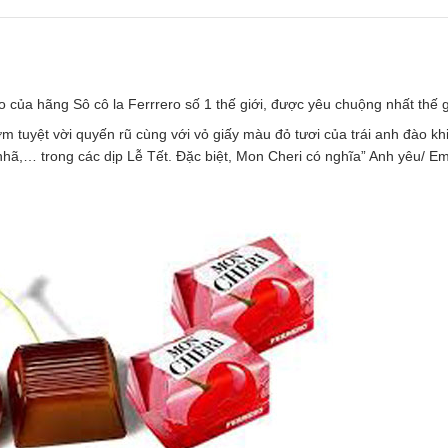
của hãng Sô cô la Ferrrero số 1 thế giới, được yêu chuộng nhất thế g
 tuyệt vời quyến rũ cùng với vỏ giấy màu đỏ tươi của trái anh đào khi
nhã,… trong các dịp Lễ Tết. Đặc biệt, Mon Cheri có nghĩa” Anh yêu/ Em