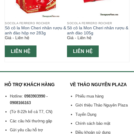
SOCOLA FERRERO ROCHER
SOCOLA FERRERO ROCHER
ro
Sô cô la Mon Cheri nhân rượu &
Sô cô la Mon Cheri nhân rượu &
anh đào hộp nơ 283g
anh đào 105g
Giá - Liên hệ
Giá - Liên hệ
LIÊN HỆ
LIÊN HỆ
HỖ TRỢ KHÁCH HÀNG
VỀ THẢO NGUYÊN PLAZA
Hotline:
0983903990 -
Phiếu mua hàng
0908166163
Giới thiệu Thảo Nguyên Plaza
(Từ 8-22h kể cả T7, CN)
Tuyển Dụng
Các câu hỏi thường gặp
Chính sách bảo mật
Gửi yêu cầu hỗ trợ
Điều khoản sử dụng