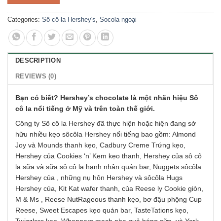
Categories:
Sô cô la Hershey's
,
Socola ngoại
DESCRIPTION
REVIEWS (0)
Bạn có biết? Hershey’s chocolate là một nhãn hiệu Sô
cô la nổi tiếng ở Mỹ và trên toàn thế giới.
Công ty Sô cô la Hershey đã thực hiện hoặc hiện đang sở
hữu nhiều kẹo sôcôla Hershey nổi tiếng bao gồm: Almond
Joy và Mounds thanh kẹo, Cadbury Creme Trứng kẹo,
Hershey của Cookies ‘n’ Kem kẹo thanh, Hershey của sô cô
la sữa và sữa sô cô la hạnh nhân quán bar, Nuggets sôcôla
Hershey của , những nụ hôn Hershey và sôcôla Hugs
Hershey của, Kit Kat wafer thanh, của Reese ly Cookie giòn,
M & Ms , Reese NutRageous thanh kẹo, bơ đậu phộng Cup
Reese, Sweet Escapes kẹo quán bar, TasteTations kẹo,