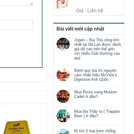
Giá - Liên hệ
Bài viết mới cập nhật
Jopen – Bia Thủ công lớn
nhất tại Hà Lan được đánh
giá rất cao trên thế giới
với nhiều Giải thưởng cao
quý
Bánh quy lúa mì nguyên
cám nhãn hiệu McVitie’s
Digestive Anh Quốc
Mua Rượu vang Mouton
Cadet ở đâu?
Mua bia Thầy tu ( Trappist
Beer ) ở đâu?
Đi tìm 5 loại kem chống