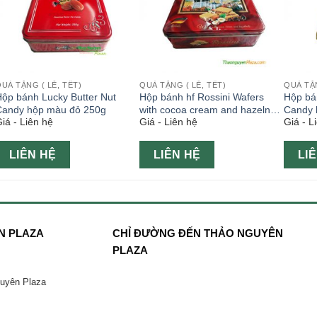
UÀ TẶNG ( LỄ, TẾT)
QUÀ TẶNG ( LỄ, TẾT)
QUÀ TẶN
ộp bánh Lucky Butter Nut
Hộp bánh hf Rossini Wafers
Hộp bá
Candy hộp màu đỏ 250g
with cocoa cream and hazelnuts
Candy 
iá - Liên hệ
Giá - Liên hệ
Giá - L
374g hộp màu đỏ
LIÊN HỆ
LIÊN HỆ
LI
N PLAZA
CHỈ ĐƯỜNG ĐẾN THẢO NGUYÊN
PLAZA
guyên Plaza