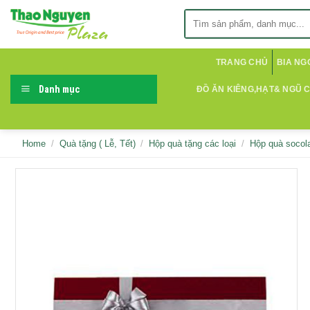
Skip
Search
to
for:
content
TRANG CHỦ
BIA NG
Danh mục
ĐỒ ĂN KIÊNG,HẠT& NGŨ 
Home
/
Quà tặng ( Lễ, Tết)
/
Hộp quà tặng các loại
/
Hộp quà socol