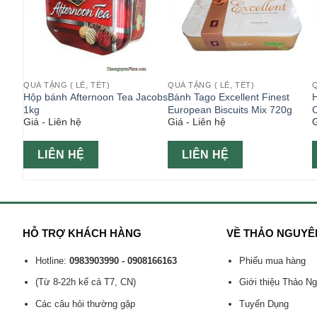
QUÀ TẶNG ( LỄ, TẾT)
QUÀ TẶNG ( LỄ, TẾT)
Q
Hộp bánh Afternoon Tea Jacobs
Bánh Tago Excellent Finest
H
1kg
European Biscuits Mix 720g
Giá - Liên hệ
Giá - Liên hệ
G
LIÊN HỆ
LIÊN HỆ
HỖ TRỢ KHÁCH HÀNG
VỀ THẢO NGUYÊ
Hotline:
0983903990 - 0908166163
Phiếu mua hàng
(Từ 8-22h kể cả T7, CN)
Giới thiệu Thảo N
Các câu hỏi thường gặp
Tuyển Dụng