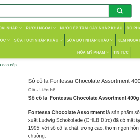
OẠI NHẬP
RƯỢU NGOẠI
NƯỚC ÉP TRÁI CÂY NHẬP KHẨU
ĐỒ PH
CỐC
SỮA TƯƠI NHẬP KHẨU
SỮA BỘT NHẬP KHẨU
KEM NGOẠI 
HÓA MỸ PHẨM
TIN TỨC
a cao cấp
Sô cô la Fontessa Chocolate Assortment 40
Giá - Liên hệ
Sô cô la Fontessa Chocolate Assortment 400
Fontessa Chocolate Assortment
là sản phẩm sô
xuất Ludwig Schokolade (CHLB Đức) đã có mặt tạ
1995, với sô cô la chất lượng cao, thơm ngon hỗ
chuộng.