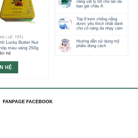
nắng vật lý tốt cho làn da
bạn gái châu Á
Top 8 kem chống nắng
được yêu thích nhất dành
cho cô nàng da nhạy cảm
G ( LỄ, TẾT)
Hướng dẫn sử dụng mỹ
nh Lucky Butter Nut
phẩm đúng cách
hộp màu vàng 250g
iên hệ
ÊN HỆ
FANPAGE FACEBOOK