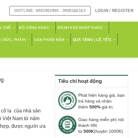
HOTLINE: 0983903990 - 0908166163
LOGIN / REGISTER
A CHẾ
ĐỒ UỐNG KHÁC
BÁNH KẸO NHẬP KHẨU
( ĐỨC, PHÁP)
SẢN PHẨM MẶN
QUÀ TẶNG ( LỄ, TẾT)
0g
Tiêu chí hoạt động
Phát hiện hàng giả, bạn
g
trả hàng và nhận
thêm
500%
giá trị.
 cô la của nhà sản
i Việt Nam từ năm
Giao hàng miễn phí nội
thành HN
n hợp, được người ưa
từ
500K
(huyện 1000K).