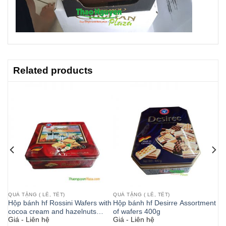
Related products
QUÀ TẶNG ( LỄ, TẾT)
QUÀ TẶNG ( LỄ, TẾT)
Hộp bánh hf Rossini Wafers with
Hộp bánh hf Desirre Assortment
cocoa cream and hazelnuts
of wafers 400g
Giá - Liên hệ
Giá - Liên hệ
374g hộp màu đỏ