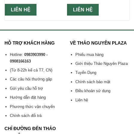
LIÊN HỆ
LIÊN HỆ
HỖ TRỢ KHÁCH HÀNG
VỀ THẢO NGUYÊN PLAZA
Hotline:
0983903990 -
Phiếu mua hàng
0908166163
Giới thiệu Thảo Nguyên Plaza
(Từ 8-22h kể cả T7, CN)
Tuyển Dụng
Các câu hỏi thường gặp
Chính sách bảo mật
Gửi yêu cầu hỗ trợ
Điều khoản sử dụng
Hướng dẫn đặt hàng
Liên hệ
Phương thức vận chuyển
Chính sách đổi trả
CHỈ ĐƯỜNG ĐẾN THẢO