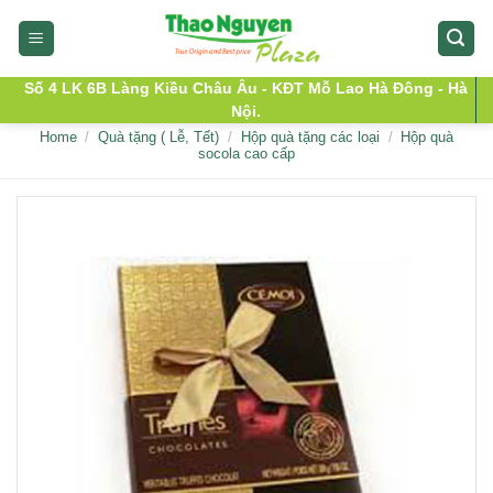
Skip
to
content
Số 4 LK 6B Làng Kiều Châu Âu - KĐT Mỗ Lao Hà Đông - Hà
Nội.
Home
/
Quà tặng ( Lễ, Tết)
/
Hộp quà tặng các loại
/
Hộp quà
socola cao cấp