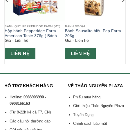
BÁNH QUY PEPPERIDGE FARM (MỸ)
BÁNH NGOẠI
40g
Hộp bánh Pepperidge Farm
Bánh Sausalito hiệu Pep Farm
American Taste 376g ( Bánh Mỹ
206g
Giá - Liên hệ
Giá - Liên hệ
)
LIÊN HỆ
LIÊN HỆ
HỖ TRỢ KHÁCH HÀNG
VỀ THẢO NGUYÊN PLAZA
Hotline:
0983903990 -
Phiếu mua hàng
0908166163
Giới thiệu Thảo Nguyên Plaza
(Từ 8-22h kể cả T7, CN)
Tuyển Dụng
Các câu hỏi thường gặp
Chính sách bảo mật
Gửi yêu cầu hỗ trợ