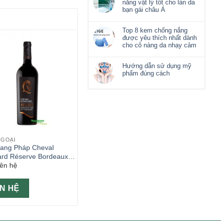
nắng vật lý tốt cho làn da
bạn gái châu Á
Top 8 kem chống nắng
được yêu thích nhất dành
cho cô nàng da nhạy cảm
Hướng dẫn sử dụng mỹ
phẩm đúng cách
NGOẠI
ang Pháp Cheval
rd Réserve Bordeaux
iên hệ
ÊN HỆ