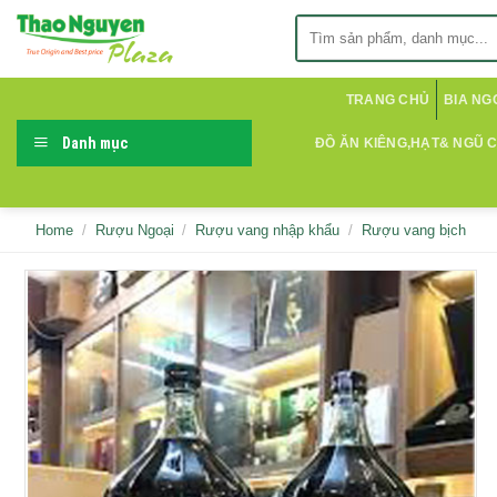
Skip
Search
to
for:
content
TRANG CHỦ
BIA NG
Danh mục
ĐỒ ĂN KIÊNG,HẠT& NGŨ 
Home
/
Rượu Ngoại
/
Rượu vang nhập khẩu
/
Rượu vang bịch