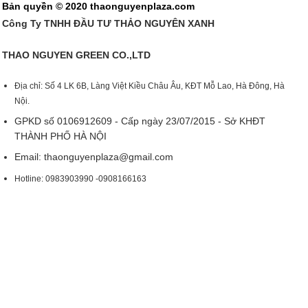
Bản quyền © 2020 thaonguyenplaza.com
Công Ty TNHH ĐẦU TƯ THẢO NGUYÊN XANH
THAO NGUYEN GREEN CO.,LTD
Địa chỉ: Số 4 LK 6B, Làng Việt Kiều Châu Âu, KĐT Mỗ Lao, Hà Đông, Hà
Nội.
GPKD số 0106912609 - Cấp ngày 23/07/2015 - Sở KHĐT
THÀNH PHỐ HÀ NỘI
Email:
thaonguyenplaza@gmail.com
Hotline: 0983903990 -0908166163