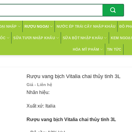
OẠI NHẬP
RƯỢU NGOẠI
NƯỚC ÉP TRÁI CÂY NHẬP KHẨU
ĐỒ PH
CỐC
SỮA TƯƠI NHẬP KHẨU
SỮA BỘT NHẬP KHẨU
KEM NGOẠI 
HÓA MỸ PHẨM
TIN TỨC
Rượu vang bịch Vitalia chai thủy tinh 3L
Giá - Liên hệ
Nhãn hiệu:
Xuất xứ: Italia
Rượu vang bịch Vitalia chai thủy tinh 3L