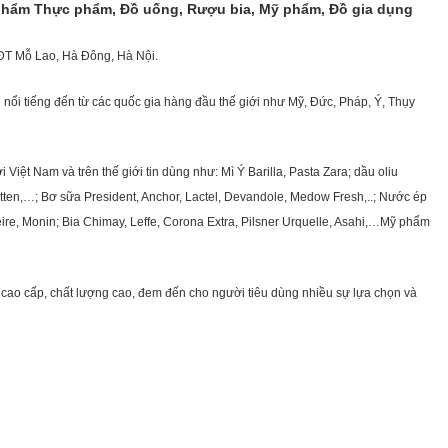
 phẩm Thực phẩm, Đồ uống, Rượu bia, Mỹ phẩm, Đồ gia dụng
KĐT Mỗ Lao, Hà Đông, Hà Nội.
nổi tiếng đến từ các quốc gia hàng đầu thế giới như Mỹ, Đức, Pháp, Ý, Thụy
ệt Nam và trên thế giới tin dùng như: Mì Ý Barilla, Pasta Zara; dầu oliu
getten,…; Bơ sữa President, Anchor, Lactel, Devandole, Medow Fresh,..; Nước ép
eire, Monin; Bia Chimay, Leffe, Corona Extra, Pilsner Urquelle, Asahi,…Mỹ phẩm
cao cấp, chất lượng cao, đem đến cho người tiêu dùng nhiều sự lựa chọn và