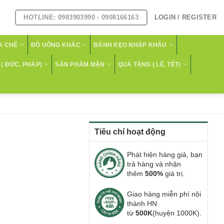
HOTLINE: 0983903990 - 0908166163
LOGIN / REGISTER
A CHẾ
ĐỒ UỐNG KHÁC
BÁNH KẸO NHẬP KHẨU
( ĐỨC, PHÁP)
SẢN PHẨM MẶN
QUÀ TẶNG ( LỄ, TẾT)
Tiêu chí hoạt động
Phát hiện hàng giả, bạn
trả hàng và nhận
thêm
500%
giá trị.
Giao hàng miễn phí nội
thành HN
từ
500K
(huyện 1000K).