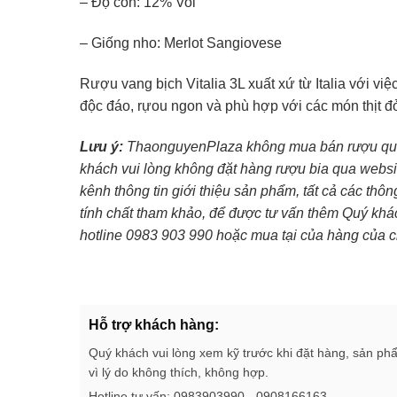
– Độ cồn: 12% Vol
– Giống nho: Merlot Sangiovese
Rượu vang bịch Vitalia 3L xuất xứ từ Italia với việ
độc đáo, rựou ngon và phù hợp với các món thịt 
Lưu ý:
ThaonguyenPlaza không mua bán rượu qua 
khách vui lòng không đặt hàng rượu bia qua websi
kênh thông tin giới thiệu sản phẩm, tất cả các thô
tính chất tham khảo, để được tư vấn thêm Quý khác
hotline 0983 903 990 hoặc mua tại của hàng của c
Hỗ trợ khách hàng:
Quý khách vui lòng xem kỹ trước khi đặt hàng, sản ph
vì lý do không thích, không hợp.
Hotline tư vấn: 0983903990 - 0908166163