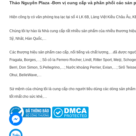
Thảo Nguyên Plaza -Đơn vị cung cấp và phân phối các sản
Hiện công ty có văn phòng toạ lạc tại số 4 LK 6B, Làng Việt Kiều Châu Âu, 
Chúng tôi tự hào là Nhà cung cấp rất nhiều sản phẩm của nhiều thương hiệu 
Sỹ, Nhât, Hàn Quốc,…
Các thượng hiệu sản phẩm cao cấp, nổi tiếng và chất lượng,…đã được người Vi
Fragata, Borges,…; Sô cô la Ferrero Rocher, Lindt, Ritter Sport, Meiji, Scho
Berri, Don Simon, S.Pellegrino,…; Nước khoáng Perrier, Evian,…; Sirô Teiss
Ohui, BelleWave,…
Sứ mệnh của chúng tôi là cung cấp cho người tiêu dùng các dòng sản phẩm 
tốt nhất cho sức khẻ,…