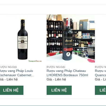
RƯỢU NGOẠI
RƯỢU NGOẠI
RƯỢU 
Rượu vang Pháp Louis
Rượu vang Pháp Chateau
Rượu v
Eschenauer Cabernet
LHORENS Bordeaux 750ml
Quanca
iá - Liên hệ
Giá - Liên hệ
Giá - L
Sauvignon 750ml
750ml
LIÊN HỆ
LIÊN HỆ
LI