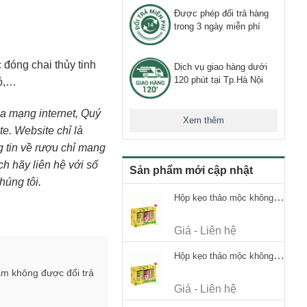
Được phép đổi trả hàng
trong 3 ngày miễn phí
c đóng chai thủy tinh
Dịch vụ giao hàng dưới
120 phút tại Tp.Hà Nội
đỏ,…
mạng internet, Quý
Xem thêm
te. Website chỉ là
ng tin về rượu chỉ mang
h hãy liên hệ với số
Sản phẩm mới cập nhật
húng tôi.
Hộp kẹo thảo mộc không đường Ricola Signature 112.5g
Giá - Liên hệ
Hộp kẹo thảo mộc không đường Ricola Signature 112.5g
ẩm không được đổi trả
Giá - Liên hệ