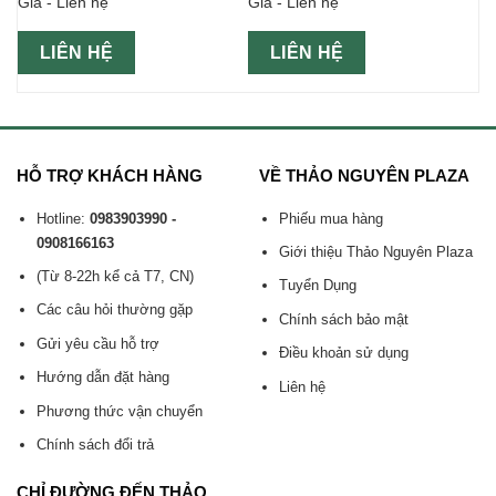
Giá - Liên hệ
Giá - Liên hệ
750ml
LIÊN HỆ
LIÊN HỆ
HỖ TRỢ KHÁCH HÀNG
VỀ THẢO NGUYÊN PLAZA
Hotline:
0983903990 -
Phiếu mua hàng
0908166163
Giới thiệu Thảo Nguyên Plaza
(Từ 8-22h kể cả T7, CN)
Tuyển Dụng
Các câu hỏi thường gặp
Chính sách bảo mật
Gửi yêu cầu hỗ trợ
Điều khoản sử dụng
Hướng dẫn đặt hàng
Liên hệ
Phương thức vận chuyển
Chính sách đổi trả
CHỈ ĐƯỜNG ĐẾN THẢO