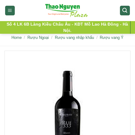
Skip
to
content
Số 4 LK 6B Làng Kiều Châu Âu - KĐT Mỗ Lao Hà Đông - Hà
Nội.
Home
/
Rượu Ngoại
/
Rượu vang nhập khẩu
/
Rượu vang Ý