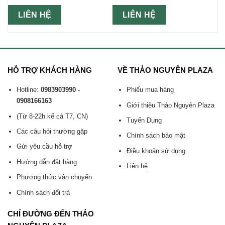
LIÊN HỆ
LIÊN HỆ
HỖ TRỢ KHÁCH HÀNG
VỀ THẢO NGUYÊN PLAZA
Hotline:
0983903990 -
Phiếu mua hàng
0908166163
Giới thiệu Thảo Nguyên Plaza
(Từ 8-22h kể cả T7, CN)
Tuyển Dụng
Các câu hỏi thường gặp
Chính sách bảo mật
Gửi yêu cầu hỗ trợ
Điều khoản sử dụng
Hướng dẫn đặt hàng
Liên hệ
Phương thức vận chuyển
Chính sách đổi trả
CHỈ ĐƯỜNG ĐẾN THẢO