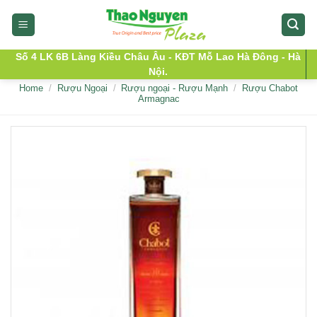
Skip
to
content
Số 4 LK 6B Làng Kiều Châu Âu - KĐT Mỗ Lao Hà Đông - Hà
Nội.
Home
/
Rượu Ngoại
/
Rượu ngoại - Rượu Mạnh
/
Rượu Chabot
Armagnac