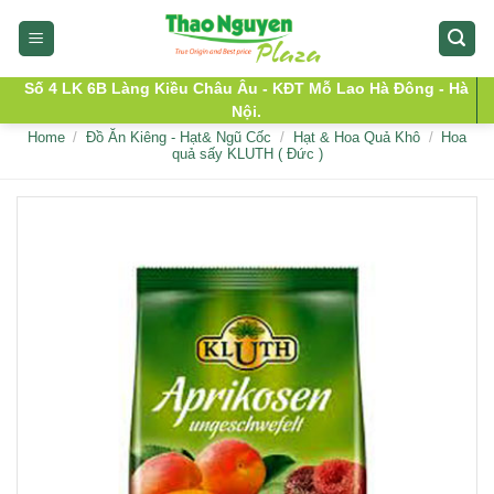
Skip
to
content
Số 4 LK 6B Làng Kiều Châu Âu - KĐT Mỗ Lao Hà Đông - Hà
Nội.
Home
/
Đồ Ăn Kiêng - Hạt& Ngũ Cốc
/
Hạt & Hoa Quả Khô
/
Hoa
quả sấy KLUTH ( Đức )