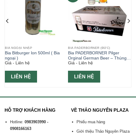
BIA NGOẠI NHẬP
BIA PADERBORNER (ĐỨC)
6
Bia Bitburger lon 500ml ( Bia
Bia PADERBORNER Pilger
ngoại )
Orginal German Beer – Thùng
Giá - Liên hệ
Giá - Liên hệ
24 lon 500ml- Hộp Tết
LIÊN HỆ
LIÊN HỆ
HỖ TRỢ KHÁCH HÀNG
VỀ THẢO NGUYÊN PLAZA
Hotline:
0983903990 -
Phiếu mua hàng
0908166163
Giới thiệu Thảo Nguyên Plaza