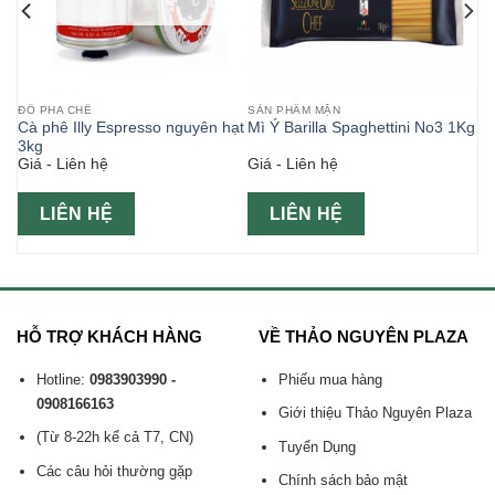
ĐỒ PHA CHẾ
SẢN PHẨM MẶN
Cà phê Illy Espresso nguyên hạt
Mì Ý Barilla Spaghettini No3 1Kg
ôm)
3kg
Giá - Liên hệ
Giá - Liên hệ
LIÊN HỆ
LIÊN HỆ
HỖ TRỢ KHÁCH HÀNG
VỀ THẢO NGUYÊN PLAZA
Hotline:
0983903990 -
Phiếu mua hàng
0908166163
Giới thiệu Thảo Nguyên Plaza
(Từ 8-22h kể cả T7, CN)
Tuyển Dụng
Các câu hỏi thường gặp
Chính sách bảo mật