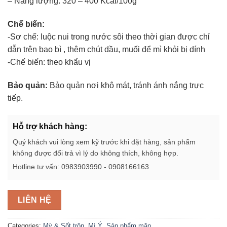
– Năng lượng: 320 – 400 Kcal/100g
Chế biến:
-Sơ chế: luộc nui trong nước sôi theo thời gian được chỉ
dẫn trên bao bì , thêm chút dầu, muối để mì khỏi bị dính
-Chế biến: theo khẩu vị
Bảo quản:
Bảo quản nơi khô mát, tránh ánh nắng trực
tiếp.
Hỗ trợ khách hàng:
Quý khách vui lòng xem kỹ trước khi đặt hàng, sản phẩm
không được đổi trả vì lý do không thích, không hợp.
Hotline tư vấn: 0983903990 - 0908166163
LIÊN HỆ
Categories:
Mỳ & Sốt trộn
,
Mì Ý
,
Sản phẩm mặn