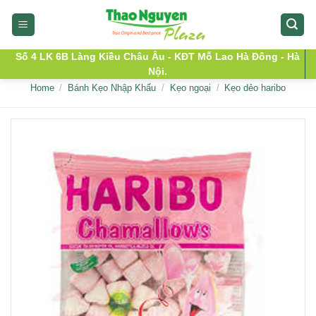
Skip
to
content
Số 4 LK 6B Làng Kiều Châu Âu - KĐT Mỗ Lao Hà Đông - Hà
Nội.
Home
/
Bánh Kẹo Nhập Khẩu
/
Kẹo ngoại
/
Kẹo dẻo haribo