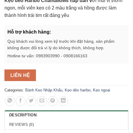
Kẹo dẻo Haribo Chamallows hấp dẫn v
ới mùi vị thơm
ngon, mỗi viên kẹo có 2 màu trắng và hồng được làm
thành hình trái tim rất đáng yêu
Hỗ trợ khách hàng:
Quý khách vui lòng xem kỹ trước khi đặt hàng, sản phẩm
không được đổi trả vì lý do không thích, không hợp.
Hotline tư vấn: 0983903990 - 0908166163
LIÊN HỆ
Categories:
Bánh Kẹo Nhập Khẩu
,
Kẹo dẻo haribo
,
Kẹo ngoại
DESCRIPTION
REVIEWS (0)