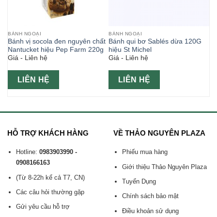
BÁNH NGOẠI
BÁNH NGOẠI
Bánh vị socola đen nguyên chất
Bánh qui bơ Sablés dừa 120G
Nantucket hiệu Pep Farm 220g
hiệu St Michel
Giá - Liên hệ
Giá - Liên hệ
LIÊN HỆ
LIÊN HỆ
HỖ TRỢ KHÁCH HÀNG
VỀ THẢO NGUYÊN PLAZA
Hotline:
0983903990 -
Phiếu mua hàng
0908166163
Giới thiệu Thảo Nguyên Plaza
(Từ 8-22h kể cả T7, CN)
Tuyển Dụng
Các câu hỏi thường gặp
Chính sách bảo mật
Gửi yêu cầu hỗ trợ
Điều khoản sử dụng