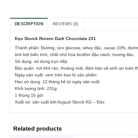
DESCRIPTION
REVIEWS (0)
Kẹo Storck Riesen Dark Chocolate 231
Thành phần: Đường, siro glucose, whey đặc, cacao 10%, đường s
tinh bột biến tính, chất nhũ hóa lecithin đậu nành, hương liệu.
Sử dụng: sử dụng trực tiếp
Bảo quản: nơi khô ráo, thoáng mát, đảm bảo vệ sinh an toàn th
Ngày sản xuất: xem trên bao bì sản phẩm
Hạn sử dụng: 12 tháng kể từ ngày sản xuất
Khối lượng tịnh: 231g
1 thùng 15 gói
Xuất xứ: sản xuất bởi August Storck KG – Đức
Related products