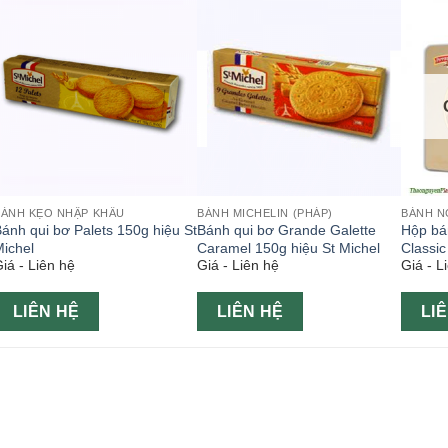
BÁNH KẸO NHẬP KHẨU
BÁNH MICHELIN (PHÁP)
BÁNH N
ánh qui bơ Palets 150g hiệu St
Bánh qui bơ Grande Galette
Hộp bá
ichel
Caramel 150g hiệu St Michel
Classic
iá - Liên hệ
Giá - Liên hệ
Giá - L
LIÊN HỆ
LIÊN HỆ
LI