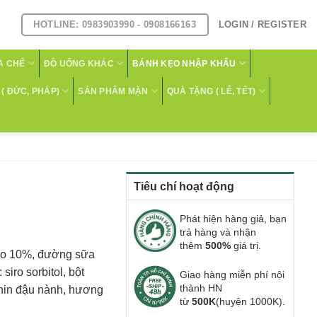
HOTLINE: 0983903990 - 0908166163
LOGIN / REGISTER
A CHẾ
ĐỒ UỐNG KHÁC
BÁNH KẸO NHẬP KHẨU
( ĐỨC, PHÁP)
SẢN PHẨM MẶN
QUÀ TẶNG ( LỄ, TẾT)
Tiêu chí hoạt động
Phát hiện hàng giả, bạn
trả hàng và nhận
thêm
500%
giá trị.
cao 10%, đường sữa
siro sorbitol, bột
Giao hàng miễn phí nội
thành HN
ithin đậu nành, hương
từ
500K
(huyện 1000K).