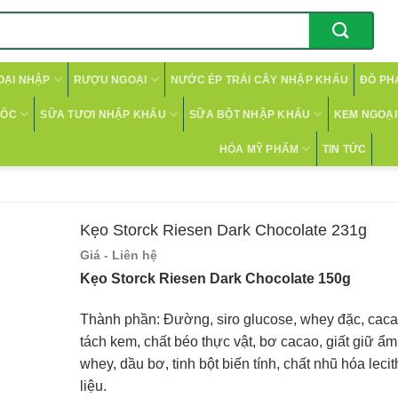
OẠI NHẬP
RƯỢU NGOẠI
NƯỚC ÉP TRÁI CÂY NHẬP KHẨU
ĐỒ PH
CỐC
SỮA TƯƠI NHẬP KHẨU
SỮA BỘT NHẬP KHẨU
KEM NGOẠI 
HÓA MỸ PHẨM
TIN TỨC
Kẹo Storck Riesen Dark Chocolate 231g
Giá - Liên hệ
Kẹo Storck Riesen Dark Chocolate 150g
Thành phần: Đường, siro glucose, whey đặc, ca
tách kem, chất béo thực vật, bơ cacao, giất giữ ẩm: 
whey, dầu bơ, tinh bột biến tính, chất nhũ hóa lec
liệu.