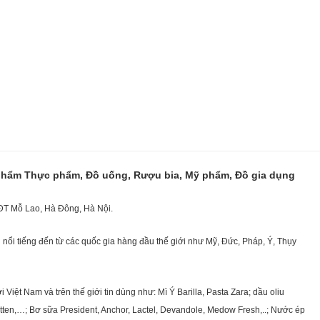
 phẩm Thực phẩm, Đồ uống, Rượu bia, Mỹ phẩm, Đồ gia dụng
KĐT Mỗ Lao, Hà Đông, Hà Nội.
nổi tiếng đến từ các quốc gia hàng đầu thế giới như Mỹ, Đức, Pháp, Ý, Thụy
ệt Nam và trên thế giới tin dùng như: Mì Ý Barilla, Pasta Zara; dầu oliu
getten,…; Bơ sữa President, Anchor, Lactel, Devandole, Medow Fresh,..; Nước ép