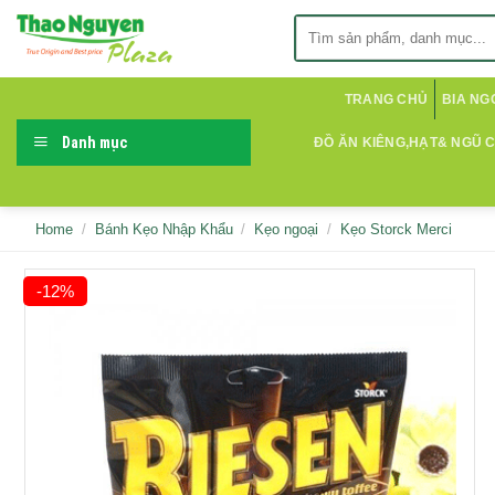
Skip
Search
to
for:
content
TRANG CHỦ
BIA NG
Danh mục
ĐỒ ĂN KIÊNG,HẠT& NGŨ 
Home
/
Bánh Kẹo Nhập Khẩu
/
Kẹo ngoại
/
Kẹo Storck Merci
-12%