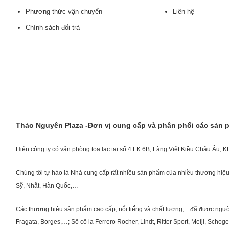
Phương thức vận chuyển
Liên hệ
Chính sách đổi trả
Thảo Nguyên Plaza -Đơn vị cung cấp và phân phối các sản
Hiện công ty có văn phòng toạ lạc tại số 4 LK 6B, Làng Việt Kiều Châu Âu, 
Chúng tôi tự hào là Nhà cung cấp rất nhiều sản phẩm của nhiều thương hiệu 
Sỹ, Nhât, Hàn Quốc,…
Các thượng hiệu sản phẩm cao cấp, nổi tiếng và chất lượng,…đã được người Vi
Fragata, Borges,…; Sô cô la Ferrero Rocher, Lindt, Ritter Sport, Meiji, Scho