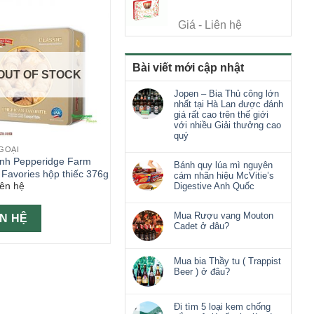
Giá - Liên hệ
Bài viết mới cập nhật
OUT OF STOCK
Jopen – Bia Thủ công lớn
nhất tại Hà Lan được đánh
giá rất cao trên thế giới
với nhiều Giải thưởng cao
quý
GOẠI
nh Pepperidge Farm
Bánh quy lúa mì nguyên
 Favories hộp thiếc 376g
cám nhãn hiệu McVitie’s
iên hệ
Digestive Anh Quốc
Mua Rượu vang Mouton
ÊN HỆ
Cadet ở đâu?
Mua bia Thầy tu ( Trappist
Beer ) ở đâu?
Đi tìm 5 loại kem chống