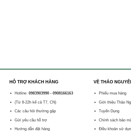
HỖ TRỢ KHÁCH HÀNG
VỀ THẢO NGUYÊ
Hotline:
0983903990 - 0908166163
Phiếu mua hàng
(Từ 8-22h kể cả T7, CN)
Giới thiệu Thảo N
Các câu hỏi thường gặp
Tuyển Dụng
Gửi yêu cầu hỗ trợ
Chính sách bảo m
Hướng dẫn đặt hàng
Điều khoản sử dụ