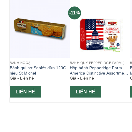
-11%
BÁNH NGOẠI
BÁNH QUY PEPPERIDGE FARM (MỸ)
oice
Bánh qui bơ Sablés dừa 120G
Hộp bánh Pepperidge Farm
B
hiệu St Michel
America Distinctive Assortment
M
Giá - Liên hệ
Giá - Liên hệ
G
376g ( Bánh Mỹ )
LIÊN HỆ
LIÊN HỆ