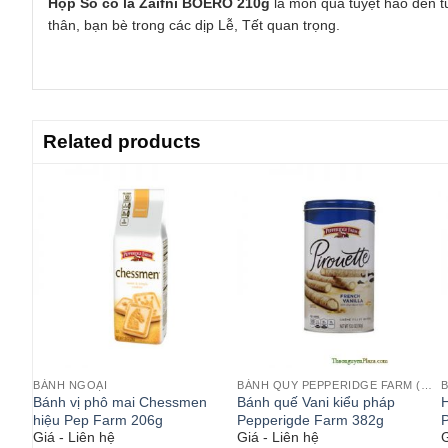
Hộp Sô cô la Zaifni BOERO 210g
là món quà tuyệt hảo đến từ
thân, bạn bè trong các dịp Lễ, Tết quan trọng.
Related products
BÁNH NGOẠI
BÁNH QUY PEPPERIDGE FARM (MỸ)
 sô-
Bánh vị phô mai Chessmen
Bánh quế Vani kiểu pháp
H
hiệu Pep Farm 206g
Pepperigde Farm 382g
P
Giá - Liên hệ
Giá - Liên hệ
G
x