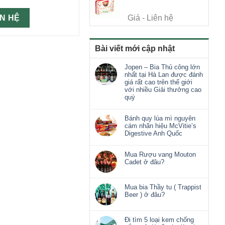
Giá - Liên hệ
ÊN HỆ
Bài viết mới cập nhật
Jopen – Bia Thủ công lớn
nhất tại Hà Lan được đánh
giá rất cao trên thế giới
với nhiều Giải thưởng cao
quý
Bánh quy lúa mì nguyên
cám nhãn hiệu McVitie’s
Digestive Anh Quốc
Mua Rượu vang Mouton
Cadet ở đâu?
Mua bia Thầy tu ( Trappist
Beer ) ở đâu?
Đi tìm 5 loại kem chống