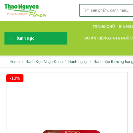
Skip
Search
to
for:
content
TRANG CHỦ
BIA NG
Danh mục
ĐỒ ĂN KIÊNG,HẠT& NGŨ 
Home
/
Bánh Kẹo Nhập Khẩu
/
Bánh ngoại
/
Bánh hộp thượng hạn
-19%