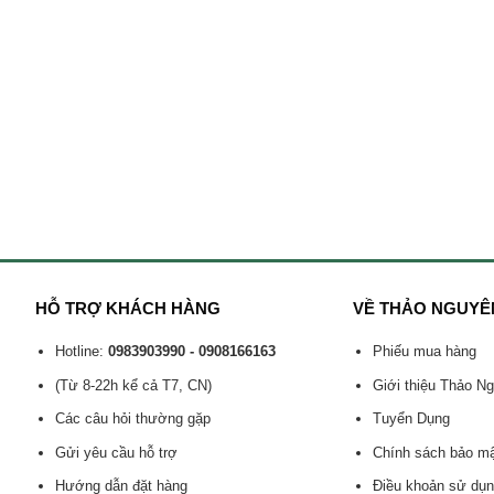
HỖ TRỢ KHÁCH HÀNG
VỀ THẢO NGUYÊ
Hotline:
0983903990 - 0908166163
Phiếu mua hàng
(Từ 8-22h kể cả T7, CN)
Giới thiệu Thảo N
Các câu hỏi thường gặp
Tuyển Dụng
Gửi yêu cầu hỗ trợ
Chính sách bảo m
Hướng dẫn đặt hàng
Điều khoản sử dụ