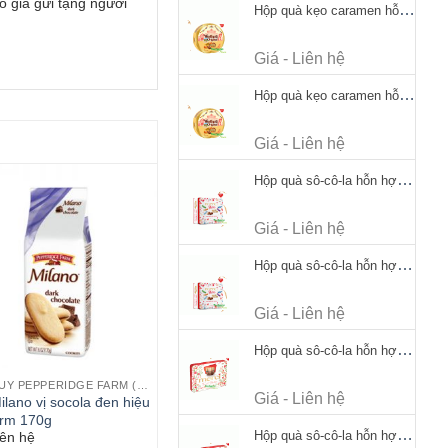
ô giá gửi tặng người
Hộp quà kẹo caramen hỗn hợp Werther's Original Caramel Candy 170g
Giá - Liên hệ
Hộp quà kẹo caramen hỗn hợp Werther's Original Caramel Candy 170g
Giá - Liên hệ
Hộp quà sô-cô-la hỗn hợp Merci Petits Chocolate Collection 125g thiếc
Giá - Liên hệ
Hộp quà sô-cô-la hỗn hợp Merci Petits Chocolate Collection 125g thiếc
Giá - Liên hệ
Hộp quà sô-cô-la hỗn hợp Merci Finest Selection 250g thiếc
BÁNH QUY PEPPERIDGE FARM (MỸ)
Giá - Liên hệ
lano vị socola đen hiệu
rm 170g
Hộp quà sô-cô-la hỗn hợp Merci Finest Selection 250g thiếc
iên hệ