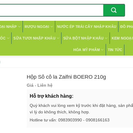
OẠI NHẬP
RƯỢU NGOẠI
NƯỚC ÉP TRÁI CÂY NHẬP KHẨU
ĐỒ PH
CỐC
SỮA TƯƠI NHẬP KHẨU
SỮA BỘT NHẬP KHẨU
KEM NGOẠI 
HÓA MỸ PHẨM
TIN TỨC
g
Hộp Sô cô la Zaifni BOERO 210g
Giá - Liên hệ
Hỗ trợ khách hàng:
Quý khách vui lòng xem kỹ trước khi đặt hàng, sản ph
vì lý do không thích, không hợp.
Hotline tư vấn: 0983903990 - 0908166163