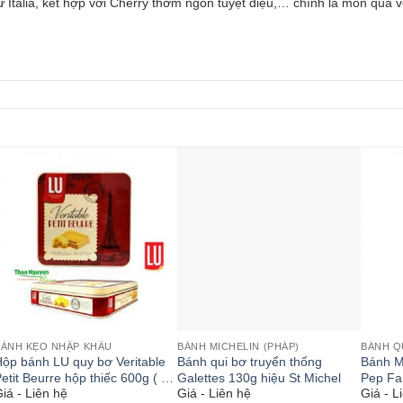
 Italia, kết hợp với Cherry thơm ngon tuyệt diệu,… chính là món quà v
BÁNH KẸO NHẬP KHẨU
BÁNH MICHELIN (PHÁP)
ộp bánh LU quy bơ Veritable
Bánh qui bơ truyển thống
Bánh Mi
etit Beurre hộp thiếc 600g ( 3
Galettes 130g hiệu St Michel
Pep Fa
iá - Liên hệ
Giá - Liên hệ
Giá - L
 200g )