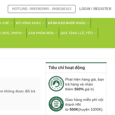
HOTLINE: 0983903990 - 0908166163
LOGIN / REGISTER
A CHẾ
ĐỒ UỐNG KHÁC
BÁNH KẸO NHẬP KHẨU
( ĐỨC, PHÁP)
SẢN PHẨM MẶN
QUÀ TẶNG ( LỄ, TẾT)
Tiêu chí hoạt động
Phát hiện hàng giả, bạn
trả hàng và nhận
thêm
500%
giá trị.
ẩm không được đổi trả
Giao hàng miễn phí nội
thành HN
từ
500K
(huyện 1000K).