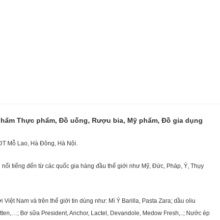
 phẩm Thực phẩm, Đồ uống, Rượu bia, Mỹ phẩm, Đồ gia dụng
KĐT Mỗ Lao, Hà Đông, Hà Nội.
nổi tiếng đến từ các quốc gia hàng đầu thế giới như Mỹ, Đức, Pháp, Ý, Thụy
ệt Nam và trên thế giới tin dùng như: Mì Ý Barilla, Pasta Zara; dầu oliu
getten,…; Bơ sữa President, Anchor, Lactel, Devandole, Medow Fresh,..; Nước ép