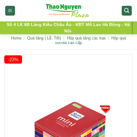
Skip
to
content
Số 4 LK 6B Làng Kiều Châu Âu - KĐT Mỗ Lao Hà Đông - Hà
Nội.
Home
/
Quà tặng ( Lễ, Tết)
/
Hộp quà tặng các loại
/
Hộp quà
socola cao cấp
-23%