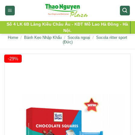
Skip
to
content
Số 4 LK 6B Làng Kiều Châu Âu - KĐT Mỗ Lao Hà Đông - Hà
Nội.
Home
/
Bánh Kẹo Nhập Khẩu
/
Socola ngoại
/
Socola ritter sport
(Đức)
-29%