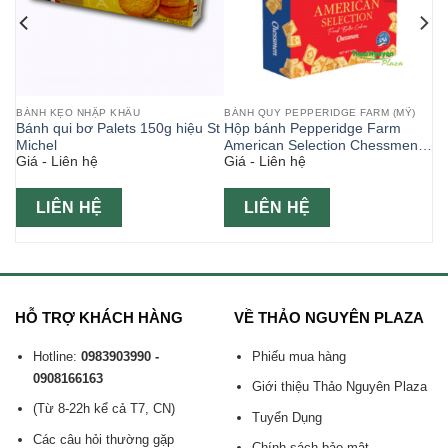
BÁNH KẸO NHẬP KHẨU
BÁNH QUY PEPPERIDGE FARM (MỸ)
Bánh qui bơ Palets 150g hiệu St
Hộp bánh Pepperidge Farm
Michel
American Selection Chessmen
Giá - Liên hệ
Giá - Liên hệ
412gr ( Bánh Mỹ )
LIÊN HỆ
LIÊN HỆ
HỖ TRỢ KHÁCH HÀNG
VỀ THẢO NGUYÊN PLAZA
Hotline:
0983903990 -
Phiếu mua hàng
0908166163
Giới thiệu Thảo Nguyên Plaza
(Từ 8-22h kể cả T7, CN)
Tuyển Dụng
Các câu hỏi thường gặp
Chính sách bảo mật