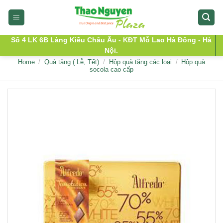
Skip
to
content
Số 4 LK 6B Làng Kiều Châu Âu - KĐT Mỗ Lao Hà Đông - Hà
Nội.
Home
/
Quà tặng ( Lễ, Tết)
/
Hộp quà tặng các loại
/
Hộp quà
socola cao cấp