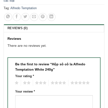
các loại
Tag:
Alfredo Temptation
REVIEWS (0)
Reviews
There are no reviews yet.
Be the first to review “Hộp sô cô la Alfredo
Temptation White 240g”
Your rating
*
1
2
3
4
5
Your review
*