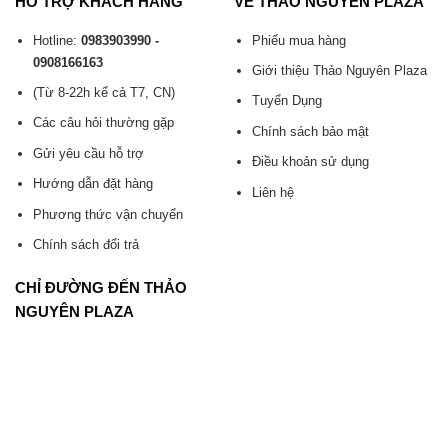
HỖ TRỢ KHÁCH HÀNG
VỀ THẢO NGUYÊN PLAZA
Hotline:
0983903990 -
Phiếu mua hàng
0908166163
Giới thiệu Thảo Nguyên Plaza
(Từ 8-22h kể cả T7, CN)
Tuyển Dụng
Các câu hỏi thường gặp
Chính sách bảo mật
Gửi yêu cầu hỗ trợ
Điều khoản sử dụng
Hướng dẫn đặt hàng
Liên hệ
Phương thức vận chuyển
Chính sách đổi trả
CHỈ ĐƯỜNG ĐẾN THẢO
NGUYÊN PLAZA