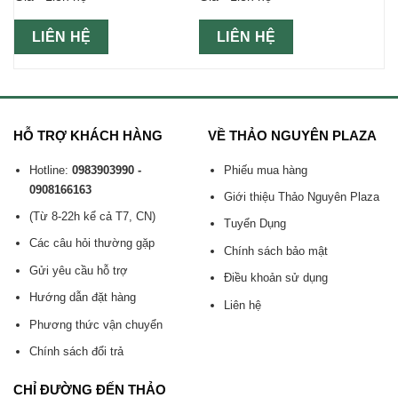
LIÊN HỆ
LIÊN HỆ
HỖ TRỢ KHÁCH HÀNG
VỀ THẢO NGUYÊN PLAZA
Hotline:
0983903990 -
Phiếu mua hàng
0908166163
Giới thiệu Thảo Nguyên Plaza
(Từ 8-22h kể cả T7, CN)
Tuyển Dụng
Các câu hỏi thường gặp
Chính sách bảo mật
Gửi yêu cầu hỗ trợ
Điều khoản sử dụng
Hướng dẫn đặt hàng
Liên hệ
Phương thức vận chuyển
Chính sách đổi trả
CHỈ ĐƯỜNG ĐẾN THẢO