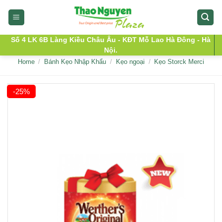
Skip
to
content
Số 4 LK 6B Làng Kiều Châu Âu - KĐT Mỗ Lao Hà Đông - Hà
Nội.
Home
/
Bánh Kẹo Nhập Khẩu
/
Kẹo ngoại
/
Kẹo Storck Merci
-25%