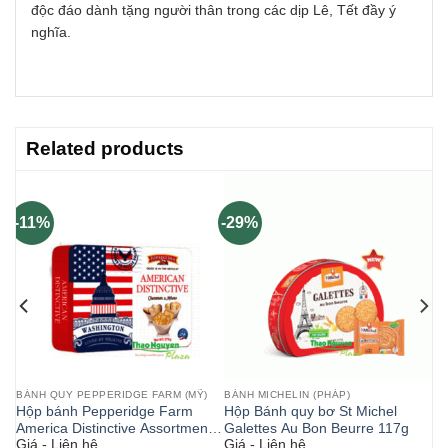
độc đáo dành tặng người thân trong các dịp Lê, Tết đầy ý
nghĩa.
Related products
-11%
-29%
BÁNH QUY PEPPERIDGE FARM (MỸ)
BÁNH MICHELIN (PHÁP)
-
Hộp bánh Pepperidge Farm
Hộp Bánh quy bơ St Michel
America Distinctive Assortment
Galettes Au Bon Beurre 117g
Giá - Liên hệ
Giá - Liên hệ
376g ( Bánh Mỹ )