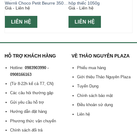
s
Wernli Choco Petit Beurre 350g
hộp thiếc 1050g
Giá - Liên hệ
Giá - Liên hệ
hộp xanh
LIÊN HỆ
LIÊN HỆ
HỖ TRỢ KHÁCH HÀNG
VỀ THẢO NGUYÊN PLAZA
Hotline:
0983903990 -
Phiếu mua hàng
0908166163
Giới thiệu Thảo Nguyên Plaza
(Từ 8-22h kể cả T7, CN)
Tuyển Dụng
Các câu hỏi thường gặp
Chính sách bảo mật
Gửi yêu cầu hỗ trợ
Điều khoản sử dụng
Hướng dẫn đặt hàng
Liên hệ
Phương thức vận chuyển
Chính sách đổi trả