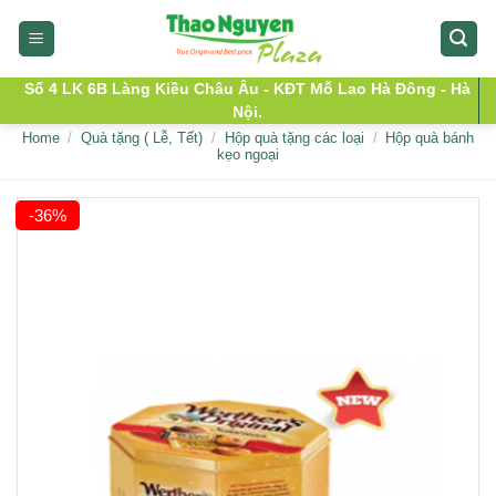
Skip
to
content
Số 4 LK 6B Làng Kiều Châu Âu - KĐT Mỗ Lao Hà Đông - Hà
Nội.
Home
/
Quà tặng ( Lễ, Tết)
/
Hộp quà tặng các loại
/
Hộp quà bánh
kẹo ngoại
-36%