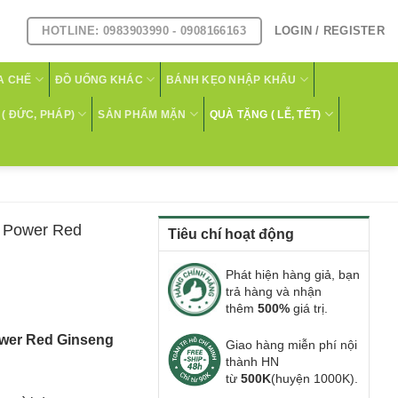
HOTLINE: 0983903990 - 0908166163
LOGIN / REGISTER
A CHẾ
ĐỒ UỐNG KHÁC
BÁNH KẸO NHẬP KHẨU
( ĐỨC, PHÁP)
SẢN PHẨM MẶN
QUÀ TẶNG ( LỄ, TẾT)
Power Red
Tiêu chí hoạt động
Phát hiện hàng giả, bạn
trả hàng và nhận
thêm
500%
giá trị.
er Red Ginseng
Giao hàng miễn phí nội
thành HN
từ
500K
(huyện 1000K).