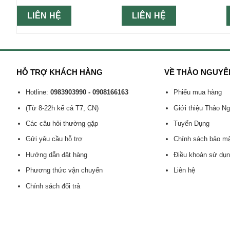
LIÊN HỆ
LIÊN HỆ
HỖ TRỢ KHÁCH HÀNG
VỀ THẢO NGUYÊ
Hotline:
0983903990 - 0908166163
Phiếu mua hàng
(Từ 8-22h kể cả T7, CN)
Giới thiệu Thảo N
Các câu hỏi thường gặp
Tuyển Dụng
Gửi yêu cầu hỗ trợ
Chính sách bảo m
Hướng dẫn đặt hàng
Điều khoản sử dụ
Phương thức vận chuyển
Liên hệ
Chính sách đổi trả