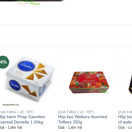
-4%
UÀ TẶNG ( LỄ, TẾT)
QUÀ TẶNG ( LỄ, TẾT)
QUÀ TẶN
Hộp bánh Pháp Gavottes
Hộp kẹo Walkers Assorted
Hộp bá
ventail Dentelle 1.50kg
Toffees 250g
of wafe
iá - Liên hệ
Giá - Liên hệ
Giá - L