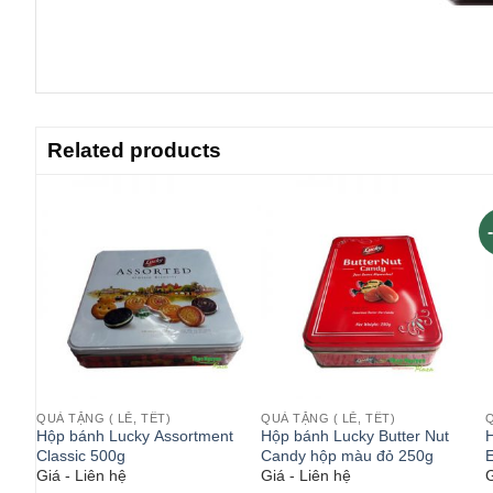
Related products
QUÀ TẶNG ( LỄ, TẾT)
QUÀ TẶNG ( LỄ, TẾT)
Q
Hộp bánh Lucky Assortment
Hộp bánh Lucky Butter Nut
kies
Classic 500g
Candy hộp màu đỏ 250g
E
Giá - Liên hệ
Giá - Liên hệ
G