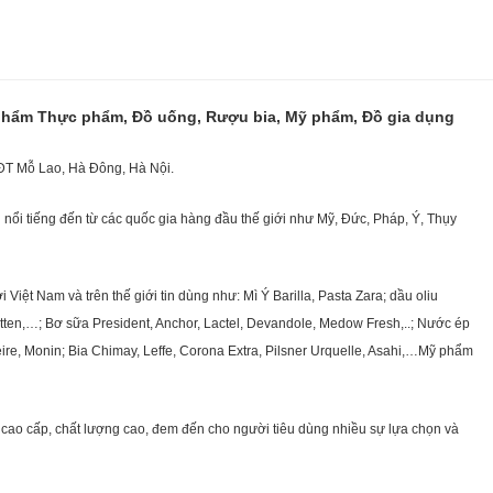
 phẩm Thực phẩm, Đồ uống, Rượu bia, Mỹ phẩm, Đồ gia dụng
KĐT Mỗ Lao, Hà Đông, Hà Nội.
nổi tiếng đến từ các quốc gia hàng đầu thế giới như Mỹ, Đức, Pháp, Ý, Thụy
ệt Nam và trên thế giới tin dùng như: Mì Ý Barilla, Pasta Zara; dầu oliu
getten,…; Bơ sữa President, Anchor, Lactel, Devandole, Medow Fresh,..; Nước ép
eire, Monin; Bia Chimay, Leffe, Corona Extra, Pilsner Urquelle, Asahi,…Mỹ phẩm
cao cấp, chất lượng cao, đem đến cho người tiêu dùng nhiều sự lựa chọn và