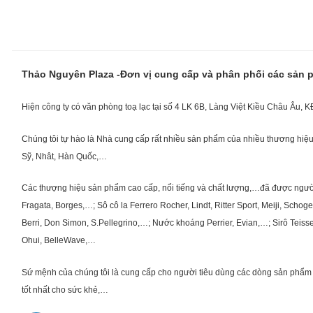
Thảo Nguyên Plaza -Đơn vị cung cấp và phân phối các sản
Hiện công ty có văn phòng toạ lạc tại số 4 LK 6B, Làng Việt Kiều Châu Âu, 
Chúng tôi tự hào là Nhà cung cấp rất nhiều sản phẩm của nhiều thương hiệu 
Sỹ, Nhât, Hàn Quốc,…
Các thượng hiệu sản phẩm cao cấp, nổi tiếng và chất lượng,…đã được người Vi
Fragata, Borges,…; Sô cô la Ferrero Rocher, Lindt, Ritter Sport, Meiji, Scho
Berri, Don Simon, S.Pellegrino,…; Nước khoáng Perrier, Evian,…; Sirô Teiss
Ohui, BelleWave,…
Sứ mệnh của chúng tôi là cung cấp cho người tiêu dùng các dòng sản phẩm 
tốt nhất cho sức khẻ,…