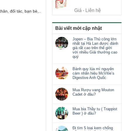
Giá - Liên hệ
n, đối tác, bạn bè,..
Bài viết mới cập nhật
Jopen – Bia Thủ công lớn
nhất tại Hà Lan được đánh
giá rất cao trên thế giới
với nhiều Giải thưởng cao
quý
Bánh quy lúa mì nguyên
cám nhãn hiệu McVitie’s
Digestive Anh Quốc
Mua Rượu vang Mouton
Cadet ở đâu?
Mua bia Thầy tu ( Trappist
Beer ) ở đâu?
Đi tìm 5 loại kem chống