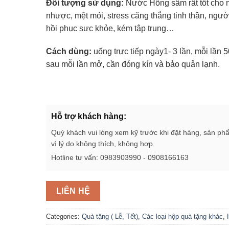
Đối tượng sử dụng:
Nước Hồng sâm rất tốt cho 
nhược, mệt mỏi, stress căng thẳng tinh thần, ngườ
hồi phục sưc khỏe, kém tập trung…
Cách dùng:
uống trực tiếp ngày1- 3 lần, mỗi lần 
sau mỗi lần mở, cần đóng kín và bảo quản lạnh.
Hỗ trợ khách hàng:
Quý khách vui lòng xem kỹ trước khi đặt hàng, sản ph
vì lý do không thích, không hợp.
Hotline tư vấn: 0983903990 - 0908166163
LIÊN HỆ
Categories:
Quà tặng ( Lễ, Tết)
,
Các loại hộp quà tặng khác
,