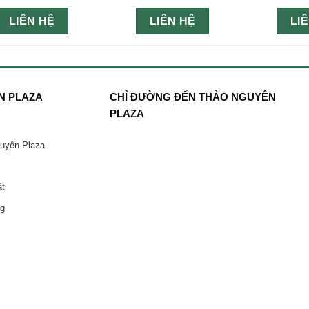
LIÊN HỆ
LIÊN HỆ
LI
N PLAZA
CHỈ ĐƯỜNG ĐẾN THẢO NGUYÊN
PLAZA
guyên Plaza
ật
ng