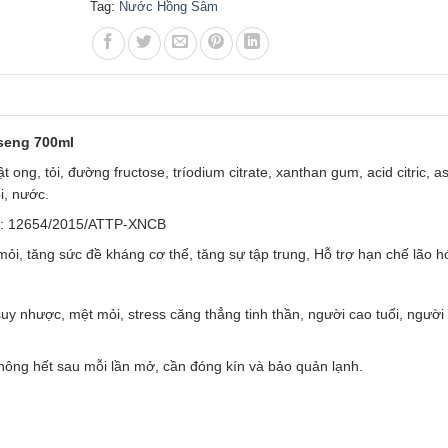
Tag:
Nước Hồng Sâm
seng 700ml
 ong, tỏi, đường fructose, tríodium citrate, xanthan gum, acid citric, a
i, nước.
số: 12654/2015/ATTP-XNCB
ỏi, tăng sức đề kháng cơ thể, tăng sự tập trung, Hỗ trợ hạn chế lão hó
y nhược, mệt mỏi, stress căng thẳng tinh thần, người cao tuổi, người
không hết sau mỗi lần mở, cần đóng kín và bảo quản lạnh.