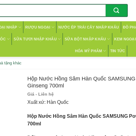
OẠI NHẬP
RƯỢU NGOẠI
NƯỚC ÉP TRÁI CÂY NHẬP KHẨU
ĐỒ PH
CỐC
SỮA TƯƠI NHẬP KHẨU
SỮA BỘT NHẬP KHẨU
KEM NGOẠI 
HÓA MỸ PHẨM
TIN TỨC
uà tặng khác
Hộp Nước Hồng Sâm Hàn Quốc SAMSUNG 
Ginseng 700ml
Giá - Liên hệ
Xuất xứ: Hàn Quốc
Hộp Nước Hồng Sâm Hàn Quốc SAMSUNG Pow
700ml