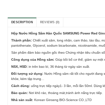
DESCRIPTION
REVIEWS (0)
Hộp Nước Hồng Sâm Hàn Quốc SAMSUNG Power Red Gin
Thành phần:
Chiết xuất sâm, long nhãn, cam thảo, táo tầu, mật
pantothenate, Glycerol, sodium bicarbonate, nicotinamide, muố
Sản phẩm đảm bảo nguồn gốc theo Chứng nhận tiêu chuẩn 
Công dụng của Hồng sâm:
Giúp bồi bổ cơ thể, giảm sự mệt m
NSX, HSD:
in trên bao bì, 36 tháng từ ngày sản xuất.
Đối tượng sử dụng:
Nước Hồng sâm rất tốt cho người đang su
khỏe, kém tập trung…
Cách dùng:
uống trực tiếp ngày1- 3 lần, mỗi lần 50ml. Dùng 
Bảo quản:
Nơi khô ráo, thoáng mát,tránh ánh nắng trực tiếp.
Nhà sản xuất
: Korean Ginseng BIO-Science CO.,LTD