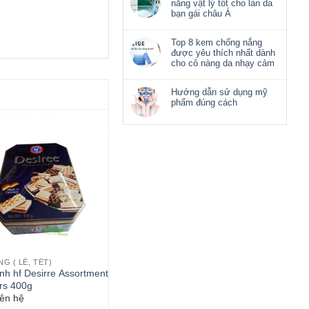
nắng vật lý tốt cho làn da
bạn gái châu Á
Top 8 kem chống nắng
được yêu thích nhất dành
cho cô nàng da nhạy cảm
Hướng dẫn sử dụng mỹ
phẩm đúng cách
G ( LỄ, TẾT)
nh hf Desirre Assortment
rs 400g
iên hệ