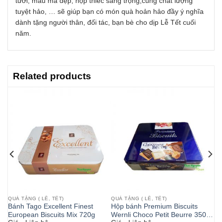
tươi, mẫu mã đẹp, hộp thiếc sang trọng,cùng chất lượng
tuyệt hảo, … sẽ giúp bạn có món quà hoản hảo đầy ý nghĩa
dành tặng người thân, đối tác, bạn bè cho dịp Lễ Tết cuối
năm.
Related products
QUÀ TẶNG ( LỄ, TẾT)
QUÀ TẶNG ( LỄ, TẾT)
Bánh Tago Excellent Finest
Hộp bánh Premium Biscuits
European Biscuits Mix 720g
Wernli Choco Petit Beurre 350g