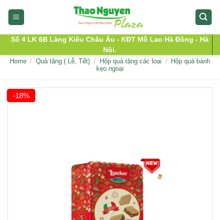
Skip
to
content
Số 4 LK 6B Làng Kiều Châu Âu - KĐT Mỗ Lao Hà Đông - Hà
Nội.
Home
/
Quà tặng ( Lễ, Tết)
/
Hộp quà tặng các loại
/
Hộp quà bánh
kẹo ngoại
-18%