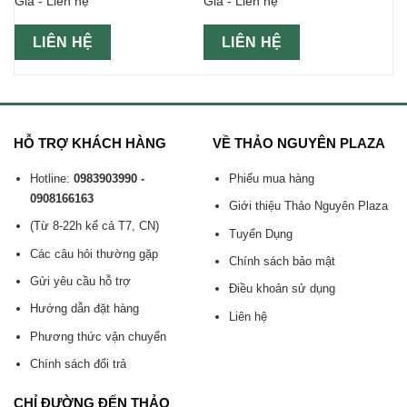
Giá - Liên hệ
Giá - Liên hệ
hộp xanh
LIÊN HỆ
LIÊN HỆ
HỖ TRỢ KHÁCH HÀNG
VỀ THẢO NGUYÊN PLAZA
Hotline:
0983903990 -
Phiếu mua hàng
0908166163
Giới thiệu Thảo Nguyên Plaza
(Từ 8-22h kể cả T7, CN)
Tuyển Dụng
Các câu hỏi thường gặp
Chính sách bảo mật
Gửi yêu cầu hỗ trợ
Điều khoản sử dụng
Hướng dẫn đặt hàng
Liên hệ
Phương thức vận chuyển
Chính sách đổi trả
CHỈ ĐƯỜNG ĐẾN THẢO