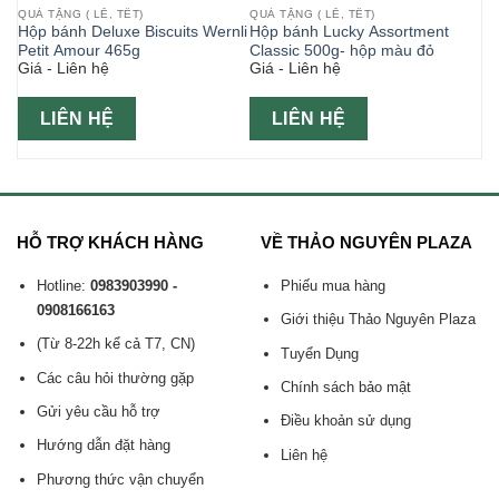
QUÀ TẶNG ( LỄ, TẾT)
QUÀ TẶNG ( LỄ, TẾT)
Hộp bánh Deluxe Biscuits Wernli
Hộp bánh Lucky Assortment
Petit Amour 465g
Classic 500g- hộp màu đỏ
Giá - Liên hệ
Giá - Liên hệ
LIÊN HỆ
LIÊN HỆ
HỖ TRỢ KHÁCH HÀNG
VỀ THẢO NGUYÊN PLAZA
Hotline:
0983903990 -
Phiếu mua hàng
0908166163
Giới thiệu Thảo Nguyên Plaza
(Từ 8-22h kể cả T7, CN)
Tuyển Dụng
Các câu hỏi thường gặp
Chính sách bảo mật
Gửi yêu cầu hỗ trợ
Điều khoản sử dụng
Hướng dẫn đặt hàng
Liên hệ
Phương thức vận chuyển