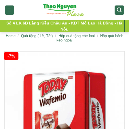
Skip
to
content
Số 4 LK 6B Làng Kiều Châu Âu - KĐT Mỗ Lao Hà Đông - Hà
Nội.
Home
/
Quà tặng ( Lễ, Tết)
/
Hộp quà tặng các loại
/
Hộp quà bánh
kẹo ngoại
-7%