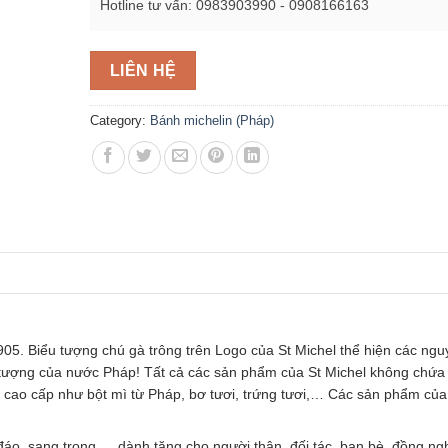
Hotline tư vấn: 0983903990 - 0908166163
LIÊN HỆ
Category:
Bánh michelin (Pháp)
05. Biểu tượng chú gà trông trên Logo của St Michel thể hiện các nguy
u tượng của nước Pháp! Tất cả các sản phẩm của St Michel không chứa
 cao cấp như bột mì từ Pháp, bơ tươi, trứng tươi,… Các sản phẩm của
áo, sang trọng,… dành tặng cho người thân, đối tác, bạn bè, đồng ngh