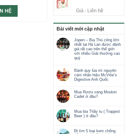
Giá - Liên hệ
ÊN HỆ
Bài viết mới cập nhật
Jopen – Bia Thủ công lớn
nhất tại Hà Lan được đánh
giá rất cao trên thế giới
với nhiều Giải thưởng cao
quý
Bánh quy lúa mì nguyên
cám nhãn hiệu McVitie’s
Digestive Anh Quốc
Mua Rượu vang Mouton
Cadet ở đâu?
Mua bia Thầy tu ( Trappist
Beer ) ở đâu?
Đi tìm 5 loại kem chống