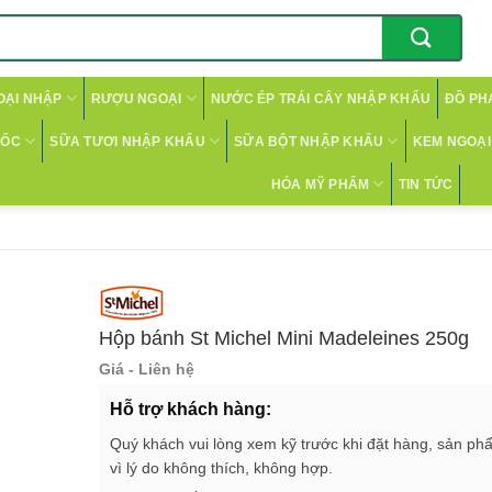
OẠI NHẬP
RƯỢU NGOẠI
NƯỚC ÉP TRÁI CÂY NHẬP KHẨU
ĐỒ PH
CỐC
SỮA TƯƠI NHẬP KHẨU
SỮA BỘT NHẬP KHẨU
KEM NGOẠI 
HÓA MỸ PHẨM
TIN TỨC
Hộp bánh St Michel Mini Madeleines 250g
Giá - Liên hệ
Hỗ trợ khách hàng:
Quý khách vui lòng xem kỹ trước khi đặt hàng, sản ph
vì lý do không thích, không hợp.