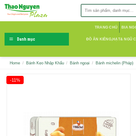
Skip
Search
to
for:
content
TRANG CHỦ
BIA NG
Danh mục
ĐỒ ĂN KIÊNG,HẠT& NGŨ 
Home
/
Bánh Kẹo Nhập Khẩu
/
Bánh ngoại
/
Bánh michelin (Pháp)
-11%