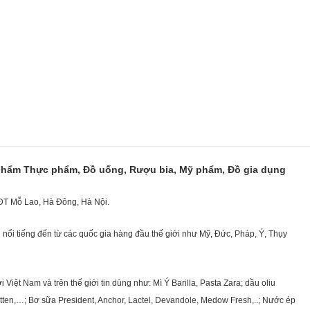
 phẩm Thực phẩm, Đồ uống, Rượu bia, Mỹ phẩm, Đồ gia dụng
KĐT Mỗ Lao, Hà Đông, Hà Nội.
nổi tiếng đến từ các quốc gia hàng đầu thế giới như Mỹ, Đức, Pháp, Ý, Thụy
ệt Nam và trên thế giới tin dùng như: Mì Ý Barilla, Pasta Zara; dầu oliu
getten,…; Bơ sữa President, Anchor, Lactel, Devandole, Medow Fresh,..; Nước ép