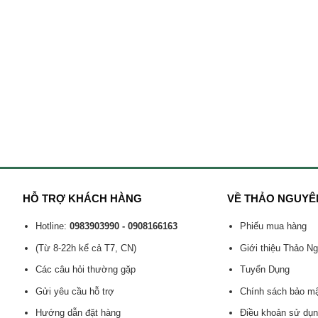
HỖ TRỢ KHÁCH HÀNG
VỀ THẢO NGUYÊ
Hotline:
0983903990 - 0908166163
Phiếu mua hàng
(Từ 8-22h kể cả T7, CN)
Giới thiệu Thảo N
Các câu hỏi thường gặp
Tuyển Dụng
Gửi yêu cầu hỗ trợ
Chính sách bảo m
Hướng dẫn đặt hàng
Điều khoản sử dụ