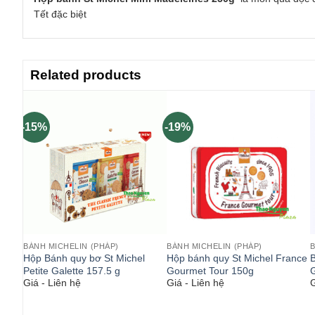
Tết đặc biệt
Related products
-15%
-19%
BÁNH MICHELIN (PHÁP)
BÁNH MICHELIN (PHÁP)
B
l
Hộp Bánh quy bơ St Michel
Hộp bánh quy St Michel France
B
17g
Petite Galette 157.5 g
Gourmet Tour 150g
G
Giá - Liên hệ
Giá - Liên hệ
G