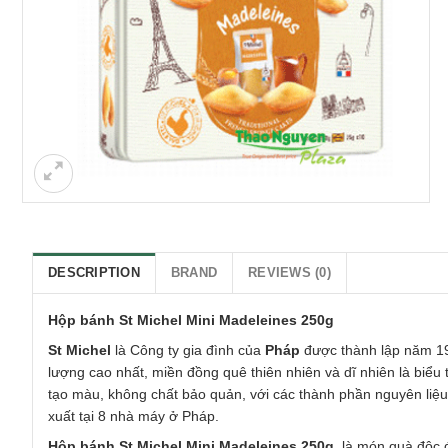
DESCRIPTION
BRAND
REVIEWS (0)
Hộp bánh St Michel Mini Madeleines 250g
St Michel
là Công ty gia đình của
Pháp
được thành lập năm 19
lượng cao nhất, miền đồng quê thiên nhiên và dĩ nhiên là biể
tạo màu, không chất bảo quản, với các thành phần nguyên liệu
xuất tại 8 nhà máy ở Pháp.
Hộp bánh St Michel Mini Madeleines 250g
là món quà độc đ