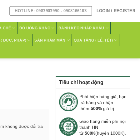
HOTLINE: 0983903990 - 0908166163
LOGIN / REGISTER
A CHẾ
ĐỒ UỐNG KHÁC
BÁNH KẸO NHẬP KHẨU
( ĐỨC, PHÁP)
SẢN PHẨM MẶN
QUÀ TẶNG ( LỄ, TẾT)
Tiêu chí hoạt động
Phát hiện hàng giả, bạn
trả hàng và nhận
thêm
500%
giá trị.
Giao hàng miễn phí nội
ẩm không được đổi trả
thành HN
từ
500K
(huyện 1000K).