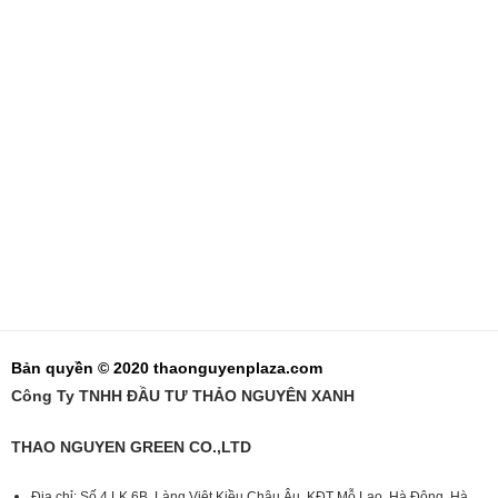
Bản quyền © 2020 thaonguyenplaza.com
Công Ty TNHH ĐẦU TƯ THẢO NGUYÊN XANH
THAO NGUYEN GREEN CO.,LTD
Địa chỉ: Số 4 LK 6B, Làng Việt Kiều Châu Âu, KĐT Mỗ Lao, Hà Đông, Hà