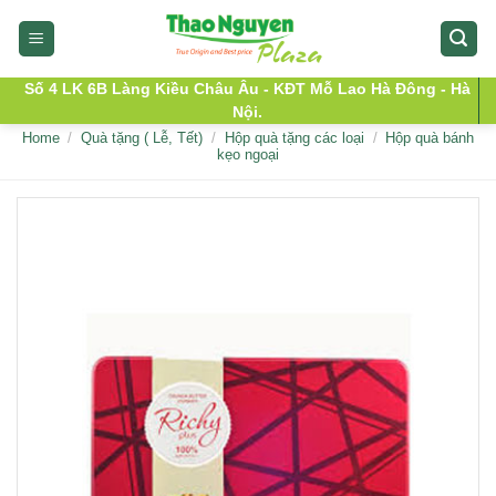
Skip
to
content
Số 4 LK 6B Làng Kiều Châu Âu - KĐT Mỗ Lao Hà Đông - Hà
Nội.
Home
/
Quà tặng ( Lễ, Tết)
/
Hộp quà tặng các loại
/
Hộp quà bánh
kẹo ngoại