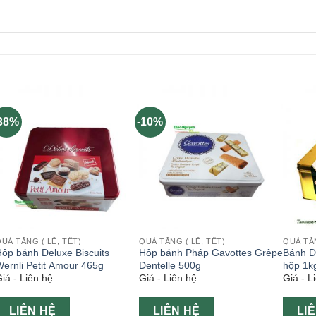
38%
-10%
UÀ TẶNG ( LỄ, TẾT)
QUÀ TẶNG ( LỄ, TẾT)
QUÀ TẶN
ộp bánh Deluxe Biscuits
Hộp bánh Pháp Gavottes Grêpe
Bánh D
ernli Petit Amour 465g
Dentelle 500g
hộp 1k
iá - Liên hệ
Giá - Liên hệ
Giá - L
LIÊN HỆ
LIÊN HỆ
LI