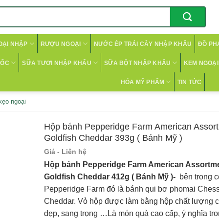
OẠI NHẬP
RƯỢU NGOẠI
NƯỚC ÉP TRÁI CÂY NHẬP KHẨU
ĐỒ PH
CỐC
SỮA TƯƠI NHẬP KHẨU
SỮA BỘT NHẬP KHẨU
KEM NGOẠI 
HÓA MỸ PHẨM
TIN TỨC
kẹo ngoại
Hộp bánh Pepperidge Farm American Asso
Goldfish Cheddar 393g ( Bánh Mỹ )
Giá - Liên hệ
Hộp bánh Pepperidge Farm American Assortm
Goldfish Cheddar 412g ( Bánh Mỹ )-
bên trong c
Pepperidge Farm đó là bánh qui bơ phomai Ches
Cheddar. Vỏ hộp được làm bằng hộp chất lượng 
đẹp, sang trọng …Là món quà cao cấp, ý nghĩa tro