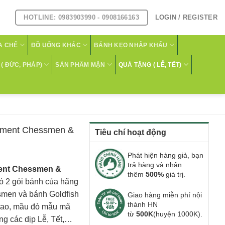
HOTLINE: 0983903990 - 0908166163
LOGIN / REGISTER
A CHẾ
ĐỒ UỐNG KHÁC
BÁNH KẸO NHẬP KHẨU
( ĐỨC, PHÁP)
SẢN PHẨM MẶN
QUÀ TẶNG ( LỄ, TẾT)
rtment Chessmen &
Tiêu chí hoạt động
Phát hiện hàng giả, bạn
trả hàng và nhận
ent Chessmen &
thêm
500%
giá trị.
ó 2 gói bánh của hãng
smen và bánh Goldfish
Giao hàng miễn phí nội
thành HN
cao, mầu đỏ mẫu mã
từ
500K
(huyện 1000K).
ng các dịp Lễ, Tết,…