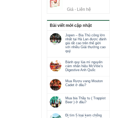
Giá - Liên hệ
Bài viết mới cập nhật
Jopen – Bia Thủ công lớn
nhất tại Hà Lan được đánh
giá rất cao trên thế giới
với nhiều Giải thưởng cao
quý
Bánh quy lúa mì nguyên
cám nhãn hiệu McVitie’s
Digestive Anh Quốc
Mua Rượu vang Mouton
Cadet ở đâu?
Mua bia Thầy tu ( Trappist
Beer ) ở đâu?
Đi tìm 5 loại kem chống