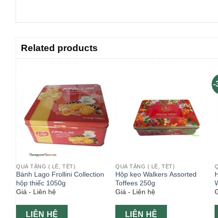
Related products
-
QUÀ TẶNG ( LỄ, TẾT)
QUÀ TẶNG ( LỄ, TẾT)
Q
rena
Bánh Lago Frollini Collection
Hộp kẹo Walkers Assorted
H
hộp thiếc 1050g
Toffees 250g
W
Giá - Liên hệ
Giá - Liên hệ
G
LIÊN HỆ
LIÊN HỆ