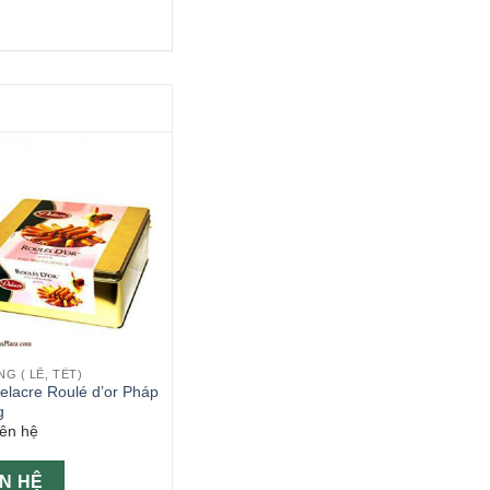
G ( LỄ, TẾT)
elacre Roulé d’or Pháp
g
iên hệ
ÊN HỆ