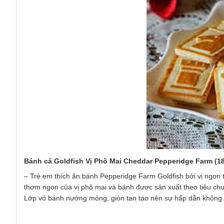
Bánh cá Goldfish Vị Phô Mai Cheddar Pepperidge Farm (18
– Trẻ em thích ăn bánh Pepperidge Farm Goldfish bởi vị ngon t
thơm ngon của vị phô mai và bánh được sản xuất theo tiêu ch
Lớp vỏ bánh nướng mỏng, giòn tan tạo nên sự hấp dẫn không t