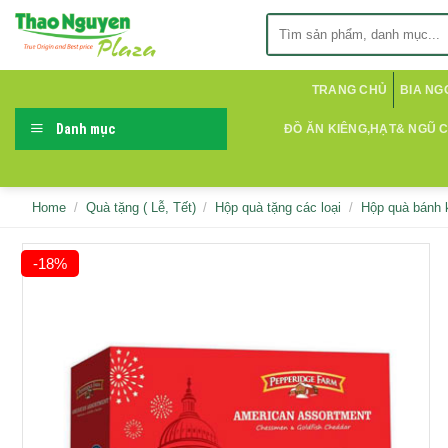
Skip
Search
to
for:
content
TRANG CHỦ
BIA NG
Danh mục
ĐỒ ĂN KIÊNG,HẠT& NGŨ 
Home
/
Quà tặng ( Lễ, Tết)
/
Hộp quà tặng các loại
/
Hộp quà bánh 
-18%