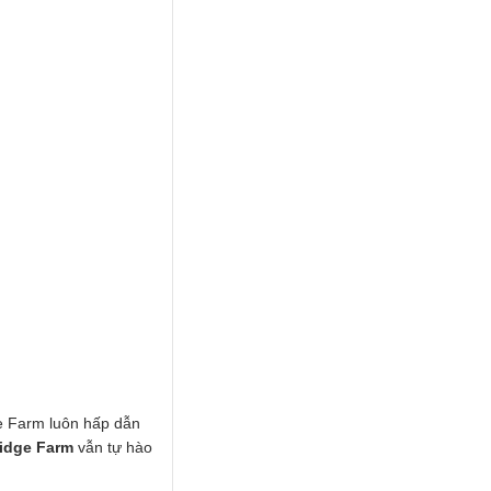
ge Farm luôn hấp dẫn
idge Farm
vẫn tự hào