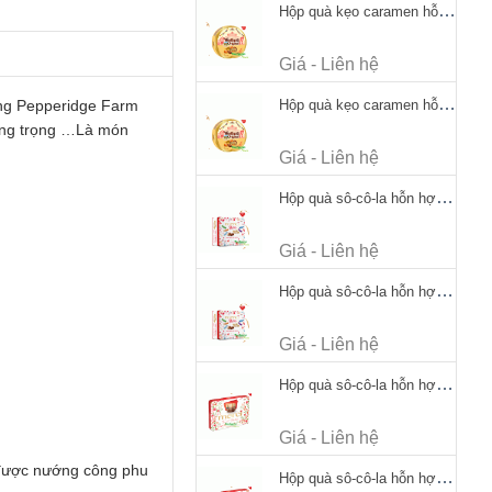
Hộp quà kẹo caramen hỗn hợp Werther's Original Caramel Candy 170g
Giá - Liên hệ
ng Pepperidge Farm
Hộp quà kẹo caramen hỗn hợp Werther's Original Caramel Candy 170g
ang trọng …Là món
Giá - Liên hệ
Hộp quà sô-cô-la hỗn hợp Merci Petits Chocolate Collection 125g thiếc
Giá - Liên hệ
Hộp quà sô-cô-la hỗn hợp Merci Petits Chocolate Collection 125g thiếc
Giá - Liên hệ
Hộp quà sô-cô-la hỗn hợp Merci Finest Selection 250g thiếc
Giá - Liên hệ
 được nướng công phu
Hộp quà sô-cô-la hỗn hợp Merci Finest Selection 250g thiếc