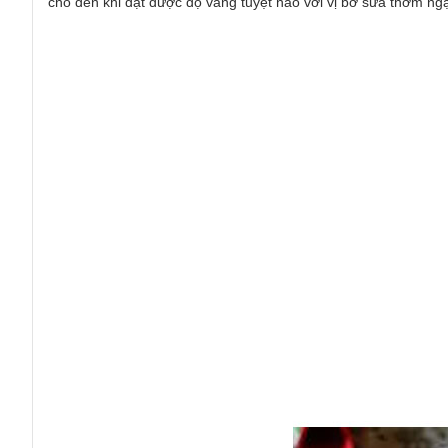
cho đến khi đạt được độ vàng tuyệt hảo với vị bơ sữa thơm ng