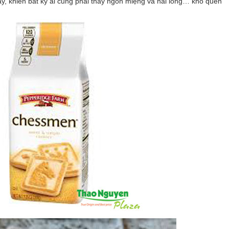
ậy, khiến bất kỳ ai cũng phải thấy ngon miệng và hài lòng… khó quên