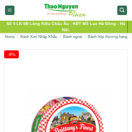
Skip
to
content
Số 4 LK 6B Làng Kiều Châu Âu - KĐT Mỗ Lao Hà Đông - Hà
Nội.
Home
/
Bánh Kẹo Nhập Khẩu
/
Bánh ngoại
/
Bánh hộp thượng hạng
-8%