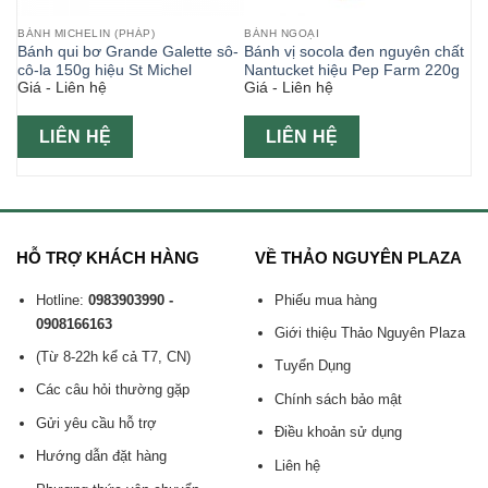
BÁNH MICHELIN (PHÁP)
BÁNH NGOẠI
Bánh qui bơ Grande Galette sô-
Bánh vị socola đen nguyên chất
cô-la 150g hiệu St Michel
Nantucket hiệu Pep Farm 220g
Giá - Liên hệ
Giá - Liên hệ
LIÊN HỆ
LIÊN HỆ
HỖ TRỢ KHÁCH HÀNG
VỀ THẢO NGUYÊN PLAZA
Hotline:
0983903990 -
Phiếu mua hàng
0908166163
Giới thiệu Thảo Nguyên Plaza
(Từ 8-22h kể cả T7, CN)
Tuyển Dụng
Các câu hỏi thường gặp
Chính sách bảo mật
Gửi yêu cầu hỗ trợ
Điều khoản sử dụng
Hướng dẫn đặt hàng
Liên hệ