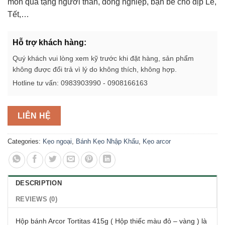
món quà tặng người thân, đồng nghiệp, bạn bè cho dịp Lễ,
Tết,…
Hỗ trợ khách hàng:
Quý khách vui lòng xem kỹ trước khi đặt hàng, sản phẩm
không được đổi trả vì lý do không thích, không hợp.
Hotline tư vấn: 0983903990 - 0908166163
LIÊN HỆ
Categories:
Kẹo ngoại
,
Bánh Kẹo Nhập Khẩu
,
Kẹo arcor
DESCRIPTION
REVIEWS (0)
Hộp bánh Arcor Tortitas 415g ( Hộp thiếc màu đỏ – vàng ) là