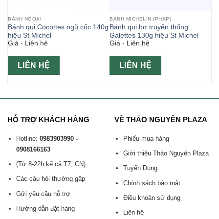
BÁNH NGOẠI
BÁNH MICHELIN (PHÁP)
ô-
Bánh qui Cocottes ngũ cốc 140g
Bánh qui bơ truyển thống
hiệu St Michel
Galettes 130g hiệu St Michel
Giá - Liên hệ
Giá - Liên hệ
LIÊN HỆ
LIÊN HỆ
HỖ TRỢ KHÁCH HÀNG
VỀ THẢO NGUYÊN PLAZA
Hotline:
0983903990 -
Phiếu mua hàng
0908166163
Giới thiệu Thảo Nguyên Plaza
(Từ 8-22h kể cả T7, CN)
Tuyển Dụng
Các câu hỏi thường gặp
Chính sách bảo mật
Gửi yêu cầu hỗ trợ
Điều khoản sử dụng
Hướng dẫn đặt hàng
Liên hệ