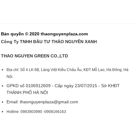
Bản quyền © 2020 thaonguyenplaza.com
Công Ty TNHH ĐẦU TƯ THẢO NGUYÊN XANH
THAO NGUYEN GREEN CO.,LTD
Địa chỉ: Số 4 LK 6B, Làng Việt Kiều Châu Âu, KĐT Mỗ Lao, Hà Đông, Hà
Nội.
GPKD số 0106912609 - Cấp ngày 23/07/2015 - Sở KHĐT
THÀNH PHỐ HÀ NỘI
Email:
thaonguyenplaza@gmail.com
Hotline: 0983903990 -0908166163