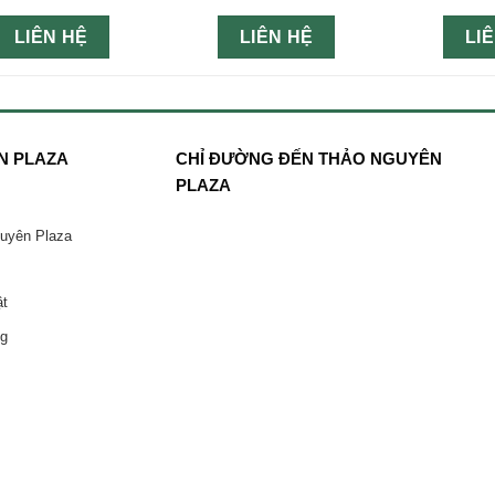
LIÊN HỆ
LIÊN HỆ
LI
N PLAZA
CHỈ ĐƯỜNG ĐẾN THẢO NGUYÊN
PLAZA
guyên Plaza
ật
ng