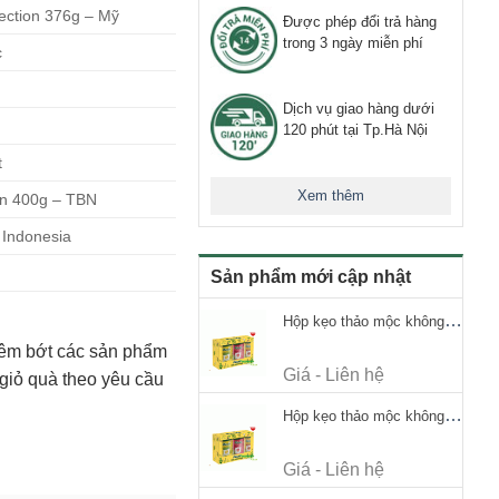
ection 376g – Mỹ
Được phép đổi trả hàng
trong 3 ngày miễn phí
c
Dịch vụ giao hàng dưới
120 phút tại Tp.Hà Nội
t
Xem thêm
on 400g – TBN
 Indonesia
Sản phẩm mới cập nhật
Hộp kẹo thảo mộc không đường Ricola Signature 112.5g
thêm bớt các sản phẩm
Giá - Liên hệ
a giỏ quà theo yêu cầu
Hộp kẹo thảo mộc không đường Ricola Signature 112.5g
Giá - Liên hệ