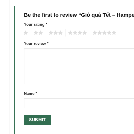
Be the first to review “Giỏ quà Tết – Hamp
Your rating
*
1
2
3
4
5
Your review
*
Name
*