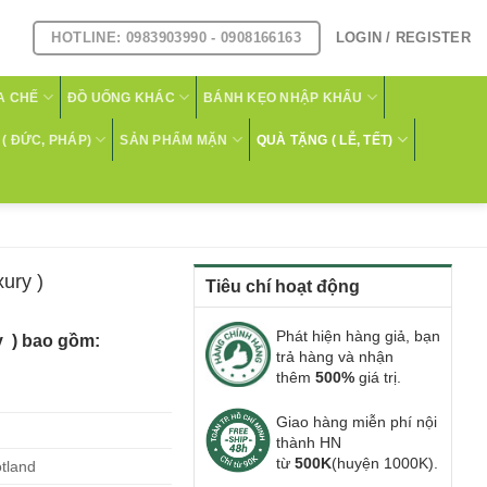
HOTLINE: 0983903990 - 0908166163
LOGIN / REGISTER
A CHẾ
ĐỒ UỐNG KHÁC
BÁNH KẸO NHẬP KHẨU
( ĐỨC, PHÁP)
SẢN PHẨM MẶN
QUÀ TẶNG ( LỄ, TẾT)
ury )
Tiêu chí hoạt động
Phát hiện hàng giả, bạn
y ) bao gồm:
trả hàng và nhận
thêm
500%
giá trị.
Giao hàng miễn phí nội
thành HN
từ
500K
(huyện 1000K).
tland