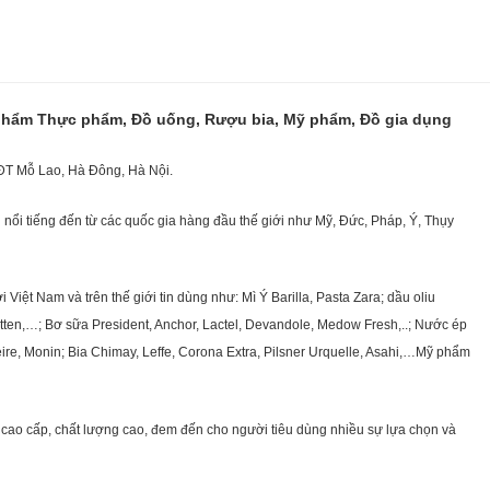
 phẩm Thực phẩm, Đồ uống, Rượu bia, Mỹ phẩm, Đồ gia dụng
KĐT Mỗ Lao, Hà Đông, Hà Nội.
nổi tiếng đến từ các quốc gia hàng đầu thế giới như Mỹ, Đức, Pháp, Ý, Thụy
ệt Nam và trên thế giới tin dùng như: Mì Ý Barilla, Pasta Zara; dầu oliu
getten,…; Bơ sữa President, Anchor, Lactel, Devandole, Medow Fresh,..; Nước ép
eire, Monin; Bia Chimay, Leffe, Corona Extra, Pilsner Urquelle, Asahi,…Mỹ phẩm
cao cấp, chất lượng cao, đem đến cho người tiêu dùng nhiều sự lựa chọn và