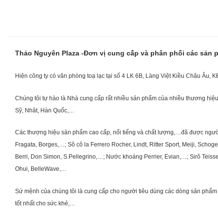
Thảo Nguyên Plaza -Đơn vị cung cấp và phân phối các sản
Hiện công ty có văn phòng toạ lạc tại số 4 LK 6B, Làng Việt Kiều Châu Âu, 
Chúng tôi tự hào là Nhà cung cấp rất nhiều sản phẩm của nhiều thương hiệu 
Sỹ, Nhât, Hàn Quốc,…
Các thượng hiệu sản phẩm cao cấp, nổi tiếng và chất lượng,…đã được người Vi
Fragata, Borges,…; Sô cô la Ferrero Rocher, Lindt, Ritter Sport, Meiji, Scho
Berri, Don Simon, S.Pellegrino,…; Nước khoáng Perrier, Evian,…; Sirô Teiss
Ohui, BelleWave,…
Sứ mệnh của chúng tôi là cung cấp cho người tiêu dùng các dòng sản phẩm 
tốt nhất cho sức khẻ,…