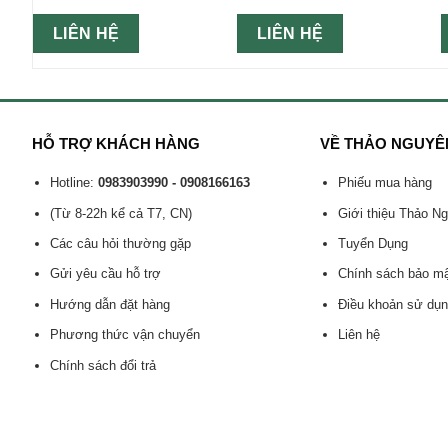
LIÊN HỆ
LIÊN HỆ
HỖ TRỢ KHÁCH HÀNG
VỀ THẢO NGUYÊ
Hotline:
0983903990 - 0908166163
Phiếu mua hàng
(Từ 8-22h kể cả T7, CN)
Giới thiệu Thảo N
Các câu hỏi thường gặp
Tuyển Dụng
Gửi yêu cầu hỗ trợ
Chính sách bảo m
Hướng dẫn đặt hàng
Điều khoản sử dụ
Phương thức vận chuyển
Liên hệ
Chính sách đổi trả