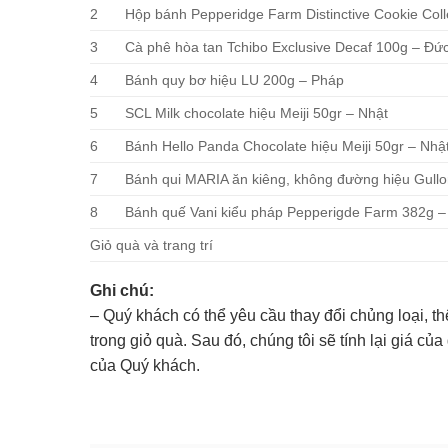
2
Hộp bánh Pepperidge Farm Distinctive Cookie Coll
3
Cà phê hòa tan Tchibo Exclusive Decaf 100g – Đứ
4
Bánh quy bơ hiệu LU 200g – Pháp
5
SCL Milk chocolate hiệu Meiji 50gr – Nhật
6
Bánh Hello Panda Chocolate hiệu Meiji 50gr – Nhậ
7
Bánh qui MARIA ăn kiêng, không đường hiệu Gull
8
Bánh quế Vani kiểu pháp Pepperigde Farm 382g –
Giỏ quà và trang trí
Ghi chú:
– Quý khách có thể yêu cầu thay đổi chủng loại, 
trong giỏ quà. Sau đó, chúng tôi sẽ tính lại giá củ
của Quý khách.