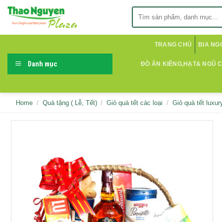
Skip
Search
to
for:
content
TRANG CHỦ
BIA NG
Danh mục
ĐỒ ĂN KIÊNG,HẠT& NGŨ 
Home
/
Quà tặng ( Lễ, Tết)
/
Giỏ quà tết các loại
/
Giỏ quà tết luxur