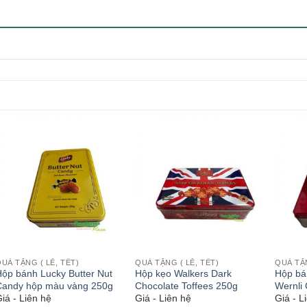
UÀ TẶNG ( LỄ, TẾT)
QUÀ TẶNG ( LỄ, TẾT)
QUÀ TẶN
ộp bánh Lucky Butter Nut
Hộp kẹo Walkers Dark
Hộp bá
Candy hộp màu vàng 250g
Chocolate Toffees 250g
Wernli 
iá - Liên hệ
Giá - Liên hệ
Giá - L
hộp đỏ