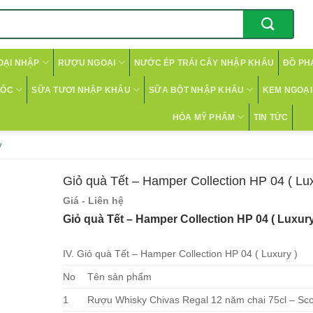
OẠI NHẬP
RƯỢU NGOẠI
NƯỚC ÉP TRÁI CÂY NHẬP KHẨU
ĐỒ PH
CỐC
SỮA TƯƠI NHẬP KHẨU
SỮA BỘT NHẬP KHẨU
KEM NGOẠI 
HÓA MỸ PHẨM
TIN TỨC
y
Giỏ quà Tết – Hamper Collection HP 04 ( Lux
Giá - Liên hệ
Giỏ quà Tết – Hamper Collection HP 04 ( Luxur
IV. Giỏ quà Tết – Hamper Collection HP 04 ( Luxury )
No
Tên sản phẩm
1
Rượu Whisky Chivas Regal 12 năm chai 75cl – Sco