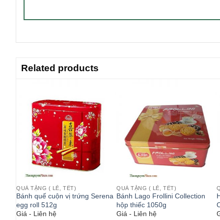
Related products
QUÀ TẶNG ( LỄ, TẾT)
QUÀ TẶNG ( LỄ, TẾT)
Q
t
Bánh quế cuộn vị trứng Serena
Bánh Lago Frollini Collection
H
g
egg roll 512g
hộp thiếc 1050g
Giá - Liên hệ
Giá - Liên hệ
G