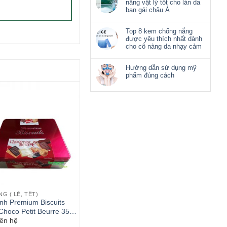
nắng vật lý tốt cho làn da
bạn gái châu Á
Top 8 kem chống nắng
được yêu thích nhất dành
cho cô nàng da nhạy cảm
Hướng dẫn sử dụng mỹ
phẩm đúng cách
G ( LỄ, TẾT)
nh Premium Biscuits
Choco Petit Beurre 350g
iên hệ