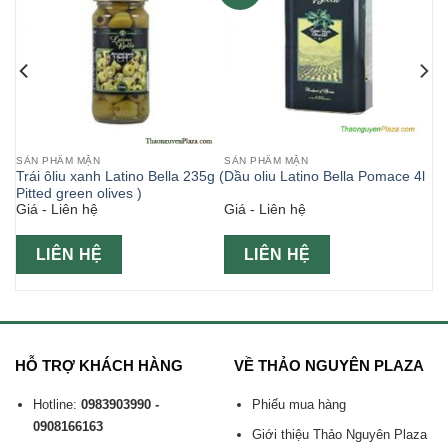
SẢN PHẨM MẶN
SẢN PHẨM MẶN
g (
Trái ôliu xanh Latino Bella 235g (
Dầu oliu Latino Bella Pomace 4l
Pitted green olives )
Giá - Liên hệ
Giá - Liên hệ
LIÊN HỆ
LIÊN HỆ
HỖ TRỢ KHÁCH HÀNG
VỀ THẢO NGUYÊN PLAZA
Hotline:
0983903990 -
Phiếu mua hàng
0908166163
Giới thiệu Thảo Nguyên Plaza