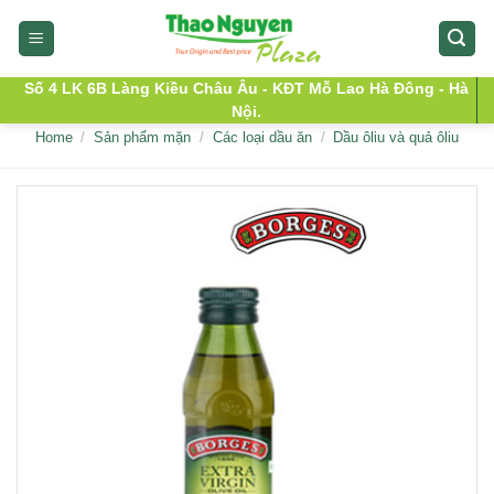
Skip
to
content
Số 4 LK 6B Làng Kiều Châu Âu - KĐT Mỗ Lao Hà Đông - Hà
Nội.
Home
/
Sản phẩm mặn
/
Các loại dầu ăn
/
Dầu ôliu và quả ôliu