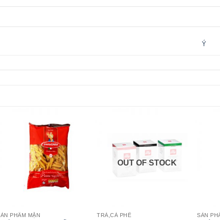
Ý
OUT OF STOCK
SẢN PHẨM MẶN
TRÀ,CÀ PHÊ
SẢN PH