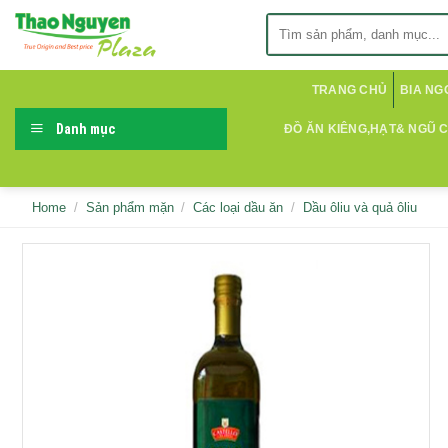
Skip
Search
to
for:
content
TRANG CHỦ
BIA NG
Danh mục
ĐỒ ĂN KIÊNG,HẠT& NGŨ 
Home
/
Sản phẩm mặn
/
Các loại dầu ăn
/
Dầu ôliu và quả ôliu