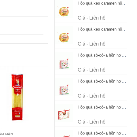
Hộp quà kẹo caramen hỗn hợp Werther's Original Caramel Candy 170g
Giá - Liên hệ
Hộp quà kẹo caramen hỗn hợp Werther's Original Caramel Candy 170g
Giá - Liên hệ
Hộp quà sô-cô-la hỗn hợp Merci Petits Chocolate Collection 125g thiếc
Giá - Liên hệ
Hộp quà sô-cô-la hỗn hợp Merci Petits Chocolate Collection 125g thiếc
Giá - Liên hệ
Hộp quà sô-cô-la hỗn hợp Merci Finest Selection 250g thiếc
Giá - Liên hệ
Hộp quà sô-cô-la hỗn hợp Merci Finest Selection 250g thiếc
ẨM MẶN