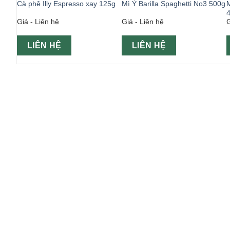
0g
Cà phê Illy Espresso xay 125g
Mì Ý Barilla Spaghetti No3 500g
M
Giá - Liên hệ
Giá - Liên hệ
G
LIÊN HỆ
LIÊN HỆ