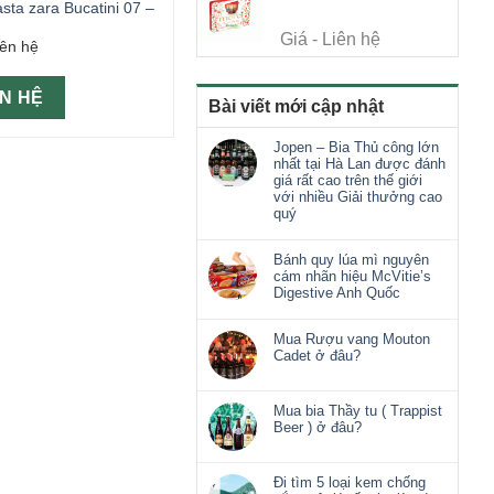
sta zara Bucatini 07 –
Giá - Liên hệ
iên hệ
ÊN HỆ
Bài viết mới cập nhật
Jopen – Bia Thủ công lớn
nhất tại Hà Lan được đánh
giá rất cao trên thế giới
với nhiều Giải thưởng cao
quý
Bánh quy lúa mì nguyên
cám nhãn hiệu McVitie’s
Digestive Anh Quốc
Mua Rượu vang Mouton
Cadet ở đâu?
Mua bia Thầy tu ( Trappist
Beer ) ở đâu?
Đi tìm 5 loại kem chống