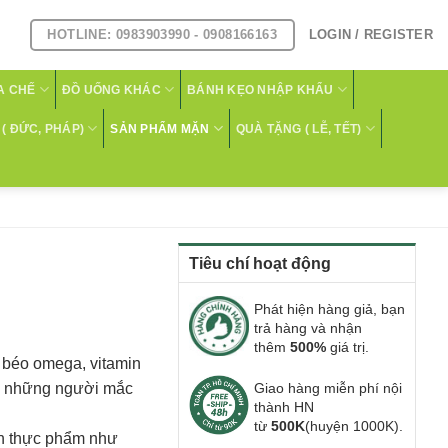
HOTLINE: 0983903990 - 0908166163
LOGIN / REGISTER
A CHẾ
ĐỒ UỐNG KHÁC
BÁNH KẸO NHẬP KHẨU
( ĐỨC, PHÁP)
SẢN PHẨM MẶN
QUÀ TẶNG ( LỄ, TẾT)
Tiêu chí hoạt động
Phát hiện hàng giả, bạn
trả hàng và nhận
thêm
500%
giá trị.
 béo omega, vitamin
óc, những người mắc
Giao hàng miễn phí nội
thành HN
từ
500K
(huyện 1000K).
ến thực phẩm như