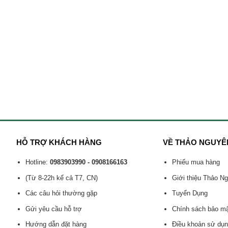
HỖ TRỢ KHÁCH HÀNG
VỀ THẢO NGUYÊ
Hotline:
0983903990 - 0908166163
Phiếu mua hàng
(Từ 8-22h kể cả T7, CN)
Giới thiệu Thảo N
Các câu hỏi thường gặp
Tuyển Dụng
Gửi yêu cầu hỗ trợ
Chính sách bảo m
Hướng dẫn đặt hàng
Điều khoản sử dụ