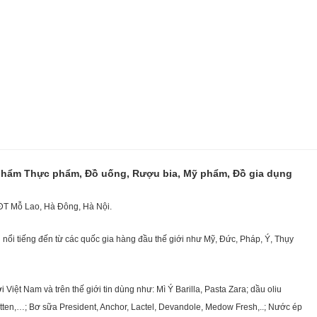
 phẩm Thực phẩm, Đồ uống, Rượu bia, Mỹ phẩm, Đồ gia dụng
KĐT Mỗ Lao, Hà Đông, Hà Nội.
nổi tiếng đến từ các quốc gia hàng đầu thế giới như Mỹ, Đức, Pháp, Ý, Thụy
ệt Nam và trên thế giới tin dùng như: Mì Ý Barilla, Pasta Zara; dầu oliu
getten,…; Bơ sữa President, Anchor, Lactel, Devandole, Medow Fresh,..; Nước ép