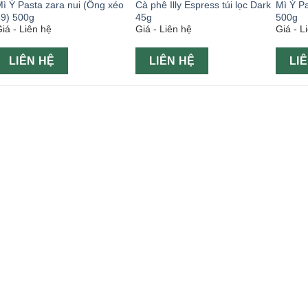
ì Ý Pasta zara nui (Ống xéo
Cà phê Illy Espress túi lọc Dark
Mì Ý Pa
49) 500g
45g
500g
iá - Liên hệ
Giá - Liên hệ
Giá - L
LIÊN HỆ
LIÊN HỆ
LI