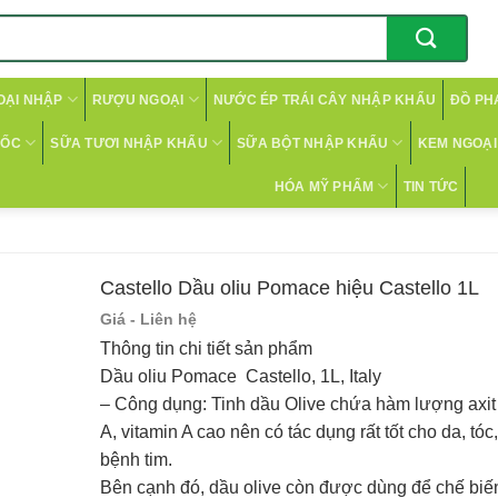
OẠI NHẬP
RƯỢU NGOẠI
NƯỚC ÉP TRÁI CÂY NHẬP KHẨU
ĐỒ PH
CỐC
SỮA TƯƠI NHẬP KHẨU
SỮA BỘT NHẬP KHẨU
KEM NGOẠI 
HÓA MỸ PHẨM
TIN TỨC
Castello Dầu oliu Pomace hiệu Castello 1L
Giá - Liên hệ
Thông tin chi tiết sản phẩm
Dầu oliu Pomace Castello, 1L, Italy
– Công dụng: Tinh dầu Olive chứa hàm lượng axit
A, vitamin A cao nên có tác dụng rất tốt cho da, t
bệnh tim.
Bên cạnh đó, dầu olive còn được dùng để chế bi