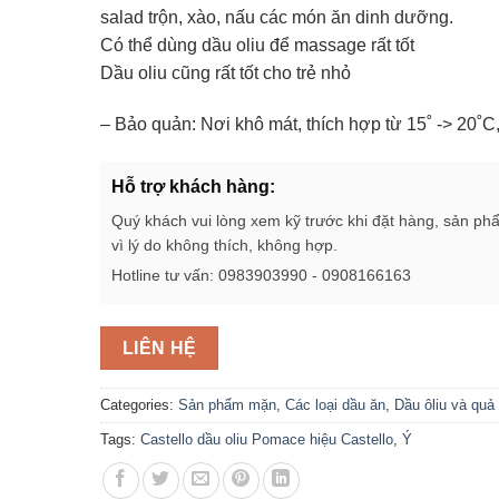
salad trộn, xào, nấu các món ăn dinh dưỡng.
Có thể dùng dầu oliu để massage rất tốt
Dầu oliu cũng rất tốt cho trẻ nhỏ
– Bảo quản: Nơi khô mát, thích hợp từ 15˚ -> 20˚C
Hỗ trợ khách hàng:
Quý khách vui lòng xem kỹ trước khi đặt hàng, sản ph
vì lý do không thích, không hợp.
Hotline tư vấn: 0983903990 - 0908166163
LIÊN HỆ
Categories:
Sản phẩm mặn
,
Các loại dầu ăn
,
Dầu ôliu và quả 
Tags:
Castello dầu oliu Pomace hiệu Castello
,
Ý