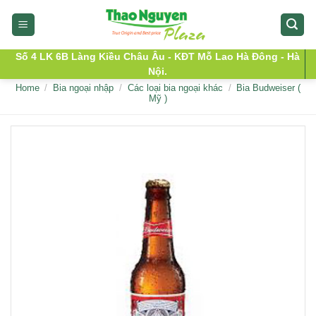
Skip
to
content
Số 4 LK 6B Làng Kiều Châu Âu - KĐT Mỗ Lao Hà Đông - Hà
Nội.
Home
/
Bia ngoại nhập
/
Các loại bia ngoại khác
/
Bia Budweiser (
Mỹ )