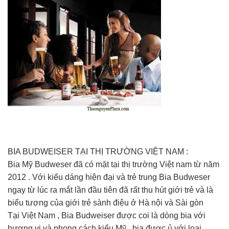
BIA BUDWEISER TẠI THỊ TRƯỜNG VIỆT NAM :
Bia Mỹ Budweser đã có mặt tại thị trường Việt nam từ năm
2012 . Với kiểu dáng hiện đại và trẻ trung Bia Budweser
ngay từ lúc ra mắt lần đầu tiên đã rất thu hút giới trẻ và là
biểu tượng của giới trẻ sành điệu ở Hà nội và Sài gòn
Tại Việt Nam , Bia Budweiser được coi là dòng bia với
hương vị và phong cách kiểu Mỹ , bia được ủ với loại