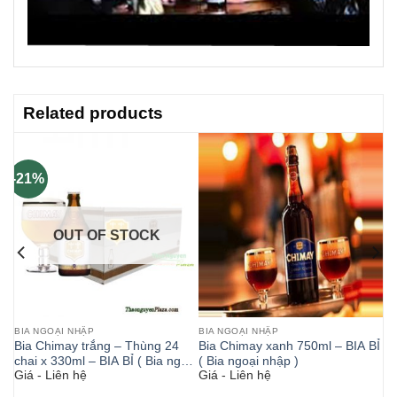
Related products
-21%
OUT OF STOCK
BIA NGOẠI NHẬP
BIA NGOẠI NHẬP
Bia Chimay trắng – Thùng 24
Bia Chimay xanh 750ml – BIA BỈ
chai x 330ml – BIA BỈ ( Bia ngoại
( Bia ngoại nhập )
Giá - Liên hệ
Giá - Liên hệ
nhập )