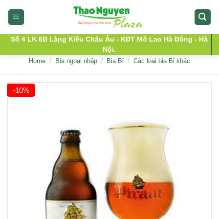
Skip
to
content
Số 4 LK 6B Làng Kiều Châu Âu - KĐT Mỗ Lao Hà Đông - Hà
Nội.
Home
/
Bia ngoại nhập
/
Bia Bỉ
/
Các loại bia Bỉ khác
-10%