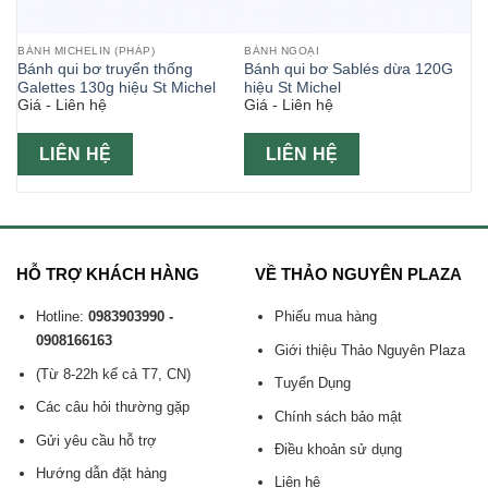
BÁNH MICHELIN (PHÁP)
BÁNH NGOẠI
Bánh qui bơ truyển thống
Bánh qui bơ Sablés dừa 120G
n
Galettes 130g hiệu St Michel
hiệu St Michel
Giá - Liên hệ
Giá - Liên hệ
LIÊN HỆ
LIÊN HỆ
HỖ TRỢ KHÁCH HÀNG
VỀ THẢO NGUYÊN PLAZA
Hotline:
0983903990 -
Phiếu mua hàng
0908166163
Giới thiệu Thảo Nguyên Plaza
(Từ 8-22h kể cả T7, CN)
Tuyển Dụng
Các câu hỏi thường gặp
Chính sách bảo mật
Gửi yêu cầu hỗ trợ
Điều khoản sử dụng
Hướng dẫn đặt hàng
Liên hệ