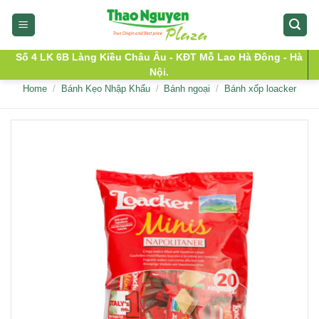
Skip
to
content
Số 4 LK 6B Làng Kiều Châu Âu - KĐT Mỗ Lao Hà Đông - Hà
Nội.
Home
/
Bánh Kẹo Nhập Khẩu
/
Bánh ngoại
/
Bánh xốp loacker