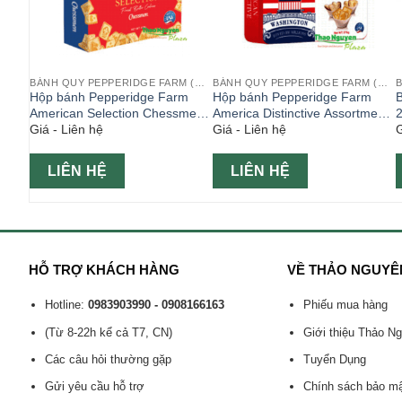
BÁNH QUY PEPPERIDGE FARM (MỸ)
BÁNH QUY PEPPERIDGE FARM (MỸ)
BÁNH QUY PEPPERIDGE FARM (MỸ)
m
Hộp bánh Pepperidge Farm
Hộp bánh Pepperidge Farm
B
nh Mỹ
American Selection Chessmen
America Distinctive Assortment
Giá - Liên hệ
Giá - Liên hệ
G
412gr ( Bánh Mỹ )
376g ( Bánh Mỹ )
LIÊN HỆ
LIÊN HỆ
HỖ TRỢ KHÁCH HÀNG
VỀ THẢO NGUYÊ
Hotline:
0983903990 - 0908166163
Phiếu mua hàng
(Từ 8-22h kể cả T7, CN)
Giới thiệu Thảo N
Các câu hỏi thường gặp
Tuyển Dụng
Gửi yêu cầu hỗ trợ
Chính sách bảo m