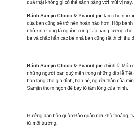
quả thật không gì có thể sánh bằng với mùi vị này.
Bánh Samjin Choco & Peanut pie
làm cho những 
của bạn cũng sẽ trở nên hoàn hảo hơn. Hộp bánh
nhỏ xinh cũng là nguồn cung cấp năng lượng cho 
bè và chắc hẳn các bé nhà bạn cũng rất thích thú đ
Bánh Samjin Choco & Peanut pie
chính là Món 
những người bạn quý mến trong những dịp lễ Tết c
bạn tặng cho gia đình, bạn bè, người thân của m
Samjin thơm ngon để bày tỏ tấm lòng của mình.
Hướng dẫn bảo quản:Bảo quản nơi khô thoáng, trá
từ môi trường.