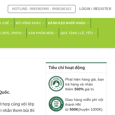
HOTLINE: 0983903990 - 0908166163
LOGIN / REGISTER
A CHẾ
ĐỒ UỐNG KHÁC
BÁNH KẸO NHẬP KHẨU
( ĐỨC, PHÁP)
SẢN PHẨM MẶN
QUÀ TẶNG ( LỄ, TẾT)
Tiêu chí hoạt động
Phát hiện hàng giả, bạn
trả hàng và nhận
thêm
500%
giá trị.
Quốc.
Giao hàng miễn phí nội
ết hợp cùng với lớp
thành HN
từ
500K
(huyện 1000K).
h nhân thơm bùi thì