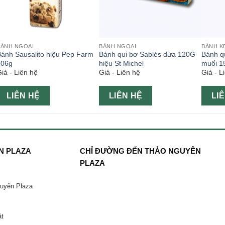
BÁNH NGOẠI
BÁNH NGOẠI
BÁNH K
ánh Sausalito hiệu Pep Farm
Bánh qui bơ Sablés dừa 120G
Bánh qu
206g
hiệu St Michel
muối 15
iá - Liên hệ
Giá - Liên hệ
Giá - L
LIÊN HỆ
LIÊN HỆ
LI
N PLAZA
CHỈ ĐƯỜNG ĐẾN THẢO NGUYÊN
PLAZA
guyên Plaza
ật