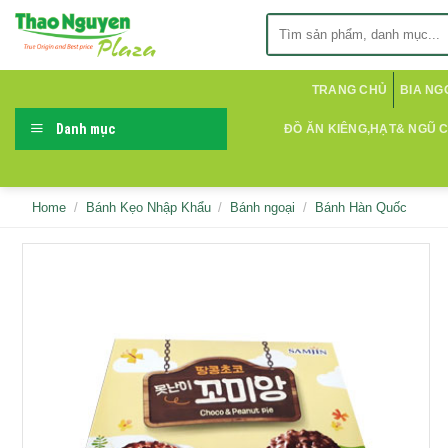
Skip
Search
to
for:
content
TRANG CHỦ
BIA NG
Danh mục
ĐỒ ĂN KIÊNG,HẠT& NGŨ 
Home
/
Bánh Kẹo Nhập Khẩu
/
Bánh ngoại
/
Bánh Hàn Quốc