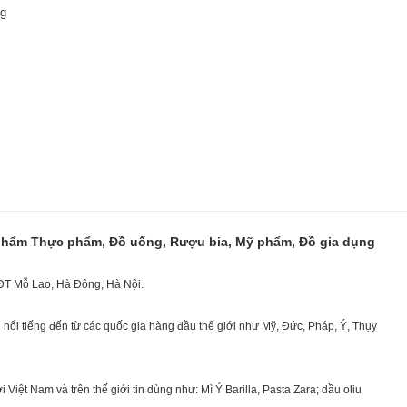
ng
 phẩm Thực phẩm, Đồ uống, Rượu bia, Mỹ phẩm, Đồ gia dụng
KĐT Mỗ Lao, Hà Đông, Hà Nội.
nổi tiếng đến từ các quốc gia hàng đầu thế giới như Mỹ, Đức, Pháp, Ý, Thụy
ệt Nam và trên thế giới tin dùng như: Mì Ý Barilla, Pasta Zara; dầu oliu