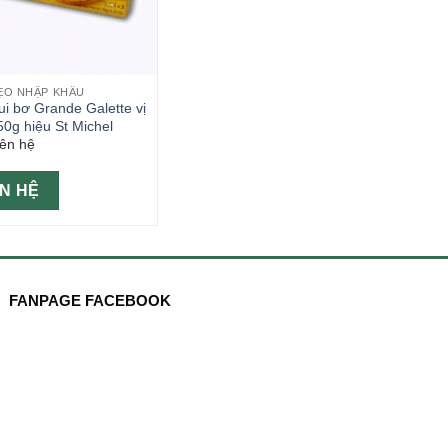
ẸO NHẬP KHẨU
i bơ Grande Galette vị
0g hiệu St Michel
iên hệ
ÊN HỆ
FANPAGE FACEBOOK