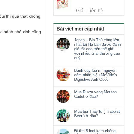
Giá - Liên hệ
ùi thì quả thật không
Bài viết mới cập nhật
ếc bánh nhỏ xinh cũng
Jopen – Bia Thủ công lớn
nhất tại Hà Lan được đánh
giá rất cao trên thế giới
với nhiều Giải thưởng cao
quý
Bánh quy lúa mì nguyên
cám nhãn hiệu McVitie’s
Digestive Anh Quốc
Mua Rượu vang Mouton
Cadet ở đâu?
Mua bia Thầy tu ( Trappist
Beer ) ở đâu?
Đi tìm 5 loại kem chống