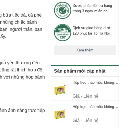
Được phép đổi trả hàng
trong 3 ngày miễn phí
bữa tiệc trà, cà phê
 những chiếc bánh
Dịch vụ giao hàng dưới
bạn, người thân, bạn
120 phút tại Tp.Hà Nội
ấy.
Xem thêm
quà yêu thương đến
ũng rất thích hợp để
Sản phẩm mới cập nhật
ình với những hộp bánh
Hộp kẹo thảo mộc không đường Ricola Signature 112.5g
Giá - Liên hệ
Hộp kẹo thảo mộc không đường Ricola Signature 112.5g
nh ánh nắng trực tiếp
Giá - Liên hệ