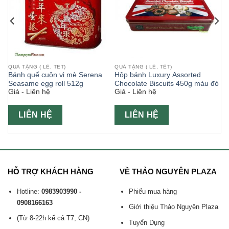
QUÀ TẶNG ( LỄ, TẾT)
QUÀ TẶNG ( LỄ, TẾT)
Bánh quế cuộn vị mè Serena
Hộp bánh Luxury Assorted
Seasame egg roll 512g
Chocolate Biscuits 450g màu đỏ
Giá - Liên hệ
Giá - Liên hệ
LIÊN HỆ
LIÊN HỆ
HỖ TRỢ KHÁCH HÀNG
VỀ THẢO NGUYÊN PLAZA
Hotline:
0983903990 -
Phiếu mua hàng
0908166163
Giới thiệu Thảo Nguyên Plaza
(Từ 8-22h kể cả T7, CN)
Tuyển Dụng