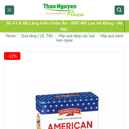
Skip
to
content
Số 4 LK 6B Làng Kiều Châu Âu - KĐT Mỗ Lao Hà Đông - Hà
Nội.
Home
/
Quà tặng ( Lễ, Tết)
/
Hộp quà tặng các loại
/
Hộp quà bánh
kẹo ngoại
-11%