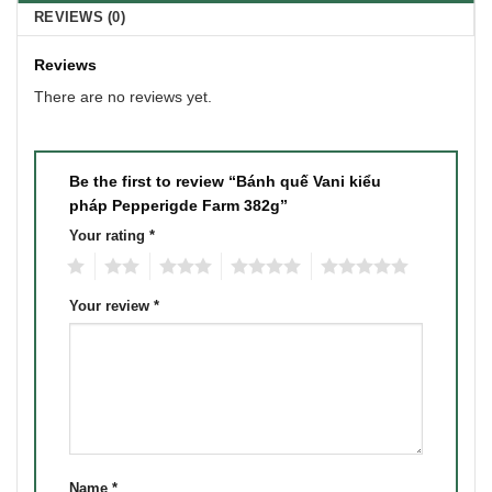
REVIEWS (0)
Reviews
There are no reviews yet.
Be the first to review “Bánh quế Vani kiểu
pháp Pepperigde Farm 382g”
Your rating
*
1
2
3
4
5
Your review
*
Name
*