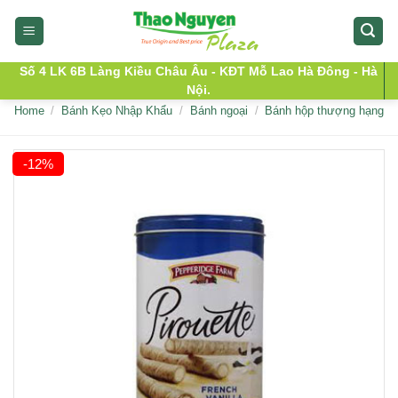
Skip
to
content
Số 4 LK 6B Làng Kiều Châu Âu - KĐT Mỗ Lao Hà Đông - Hà
Nội.
Home
/
Bánh Kẹo Nhập Khẩu
/
Bánh ngoại
/
Bánh hộp thượng hạng
-12%