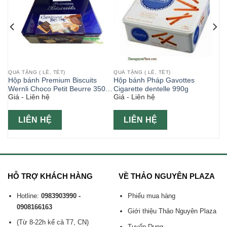
QUÀ TẶNG ( LỄ, TẾT)
QUÀ TẶNG ( LỄ, TẾT)
Hộp bánh Premium Biscuits
Hộp bánh Pháp Gavottes
Wernli Choco Petit Beurre 350g
Cigarette dentelle 990g
Giá - Liên hệ
Giá - Liên hệ
hộp xanh
LIÊN HỆ
LIÊN HỆ
HỖ TRỢ KHÁCH HÀNG
VỀ THẢO NGUYÊN PLAZA
Hotline:
0983903990 -
Phiếu mua hàng
0908166163
Giới thiệu Thảo Nguyên Plaza
(Từ 8-22h kể cả T7, CN)
Tuyển Dụng