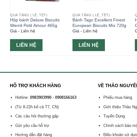
QUÀ TẶNG ( LỄ, TẾT)
QUÀ TẶNG ( LỄ, TẾT)
Q
Hộp bánh Deluxe Biscuits
Bánh Tago Excellent Finest
Wernli Petit Amour 465g
European Biscuits Mix 720g
C
Giá - Liên hệ
Giá - Liên hệ
G
LIÊN HỆ
LIÊN HỆ
HỖ TRỢ KHÁCH HÀNG
VỀ THẢO NGUYÊ
Hotline:
0983903990 - 0908166163
Phiếu mua hàng
(Từ 8-22h kể cả T7, CN)
Giới thiệu Thảo N
Các câu hỏi thường gặp
Tuyển Dụng
Gửi yêu cầu hỗ trợ
Chính sách bảo m
Hướng dẫn đặt hàng
Điều khoản sử dụ