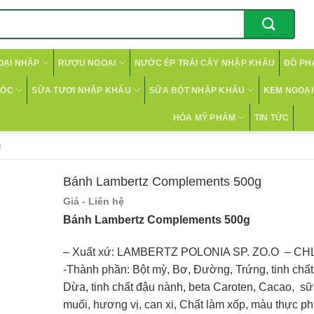
OẠI NHẬP
RƯỢU NGOẠI
NƯỚC ÉP TRÁI CÂY NHẬP KHẨU
ĐỒ PH
CỐC
SỮA TƯƠI NHẬP KHẨU
SỮA BỘT NHẬP KHẨU
KEM NGOẠI 
HÓA MỸ PHẨM
TIN TỨC
g
Bánh Lambertz Complements 500g
Giá - Liên hệ
Bánh Lambertz Complements 500g
– Xuất xứ: LAMBERTZ POLONIA SP. ZO.O – C
-Thành phần: Bột mỳ, Bơ, Đường, Trứng, tinh chất 
Dừa, tinh chất đậu nành, beta Caroten, Cacao, s
muối, hương vị, can xi, Chất làm xốp, màu thực p