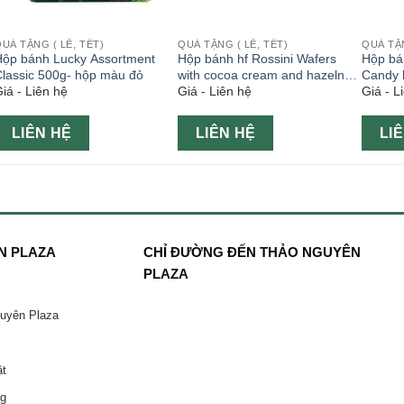
UÀ TẶNG ( LỄ, TẾT)
QUÀ TẶNG ( LỄ, TẾT)
QUÀ TẶN
Hộp bánh Lucky Assortment
Hộp bánh hf Rossini Wafers
Hộp bá
lassic 500g- hộp màu đỏ
with cocoa cream and hazelnuts
Candy 
iá - Liên hệ
Giá - Liên hệ
Giá - L
374g hộp màu xanh
LIÊN HỆ
LIÊN HỆ
LI
N PLAZA
CHỈ ĐƯỜNG ĐẾN THẢO NGUYÊN
PLAZA
guyên Plaza
ật
ng