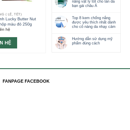
nắng vật lý tốt cho làn da
bạn gái châu Á
G ( LỄ, TẾT)
Top 8 kem chống nắng
nh Lucky Butter Nut
được yêu thích nhất dành
hộp màu đỏ 250g
cho cô nàng da nhạy cảm
iên hệ
Hướng dẫn sử dụng mỹ
ÊN HỆ
phẩm đúng cách
FANPAGE FACEBOOK