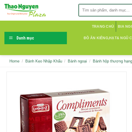
Skip
Search
to
for:
content
TRANG CHỦ
BIA NG
Danh mục
ĐỒ ĂN KIÊNG,HẠT& NGŨ 
Home
/
Bánh Kẹo Nhập Khẩu
/
Bánh ngoại
/
Bánh hộp thượng hạn