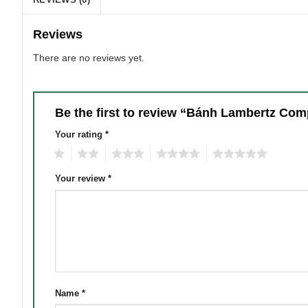
Reviews
There are no reviews yet.
Be the first to review “Bánh Lambertz Co
Your rating
*
1
2
3
4
5
Your review
*
Name
*