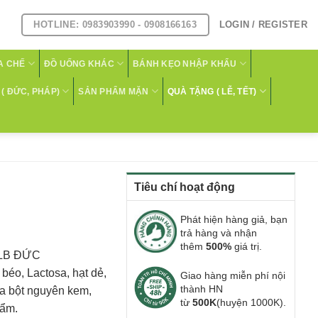
HOTLINE: 0983903990 - 0908166163
LOGIN / REGISTER
A CHẾ
ĐỒ UỐNG KHÁC
BÁNH KẸO NHẬP KHẨU
( ĐỨC, PHÁP)
SẢN PHẨM MẶN
QUÀ TẶNG ( LỄ, TẾT)
Tiêu chí hoạt động
Phát hiện hàng giả, bạn
trả hàng và nhận
thêm
500%
giá trị.
HLB ĐỨC
béo, Lactosa, hạt dẻ,
Giao hàng miễn phí nội
thành HN
ữa bột nguyên kem,
từ
500K
(huyện 1000K).
hẩm.