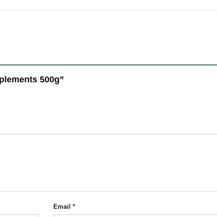
mplements 500g”
Email
*