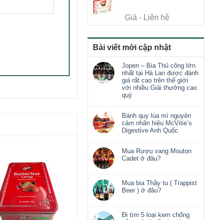
Giá - Liên hệ
Bài viết mới cập nhật
Jopen – Bia Thủ công lớn
nhất tại Hà Lan được đánh
giá rất cao trên thế giới
với nhiều Giải thưởng cao
quý
Bánh quy lúa mì nguyên
cám nhãn hiệu McVitie’s
Digestive Anh Quốc
Mua Rượu vang Mouton
Cadet ở đâu?
Mua bia Thầy tu ( Trappist
Beer ) ở đâu?
Đi tìm 5 loại kem chống