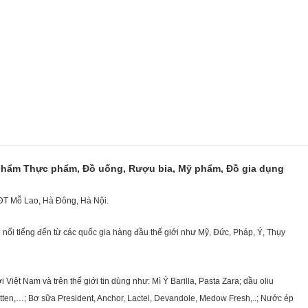
 phẩm Thực phẩm, Đồ uống, Rượu bia, Mỹ phẩm, Đồ gia dụng
KĐT Mỗ Lao, Hà Đông, Hà Nội.
nổi tiếng đến từ các quốc gia hàng đầu thế giới như Mỹ, Đức, Pháp, Ý, Thụy
ệt Nam và trên thế giới tin dùng như: Mì Ý Barilla, Pasta Zara; dầu oliu
getten,…; Bơ sữa President, Anchor, Lactel, Devandole, Medow Fresh,..; Nước ép