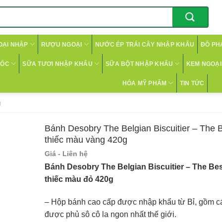
OẠI NHẬP
RƯỢU NGOẠI
NƯỚC ÉP TRÁI CÂY NHẬP KHẨU
ĐỒ PH
CỐC
SỮA TƯƠI NHẬP KHẨU
SỮA BỘT NHẬP KHẨU
KEM NGOẠI 
HÓA MỸ PHẨM
TIN TỨC
g
Bánh Desobry The Belgian Biscuitier – The 
thiếc màu vàng 420g
Giá - Liên hệ
Bánh Desobry The Belgian Biscuitier – The Be
thiếc màu đỏ 420g
– Hộp bánh cao cấp được nhập khẩu từ Bỉ, gồm cá
được phủ sô cô la ngon nhất thế giới.