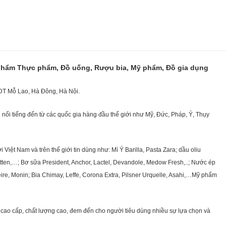
 phẩm Thực phẩm, Đồ uống, Rượu bia, Mỹ phẩm, Đồ gia dụng
KĐT Mỗ Lao, Hà Đông, Hà Nội.
nổi tiếng đến từ các quốc gia hàng đầu thế giới như Mỹ, Đức, Pháp, Ý, Thụy
ệt Nam và trên thế giới tin dùng như: Mì Ý Barilla, Pasta Zara; dầu oliu
getten,…; Bơ sữa President, Anchor, Lactel, Devandole, Medow Fresh,..; Nước ép
eire, Monin; Bia Chimay, Leffe, Corona Extra, Pilsner Urquelle, Asahi,…Mỹ phẩm
cao cấp, chất lượng cao, đem đến cho người tiêu dùng nhiều sự lựa chọn và