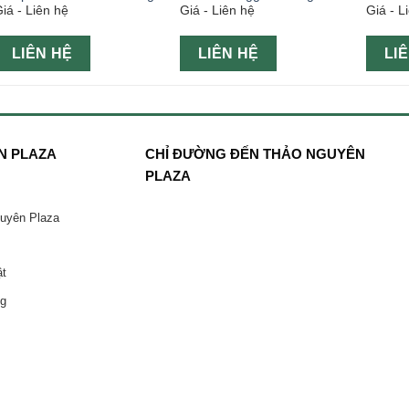
iá - Liên hệ
Giá - Liên hệ
Giá - L
LIÊN HỆ
LIÊN HỆ
LI
N PLAZA
CHỈ ĐƯỜNG ĐẾN THẢO NGUYÊN
PLAZA
guyên Plaza
ật
ng