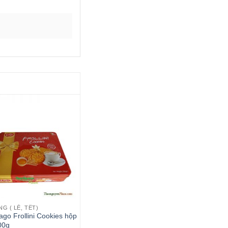
G ( LỄ, TẾT)
go Frollini Cookies hộp
00g