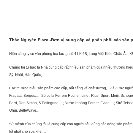
Thảo Nguyên Plaza -Đơn vị cung cấp và phân phối các sản
Hiện công ty có văn phòng toạ lạc tại số 4 LK 6B, Làng Việt Kiều Châu Âu, 
Chúng tôi tự hào là Nhà cung cấp rất nhiều sản phẩm của nhiều thương hiệu 
Sỹ, Nhât, Hàn Quốc,…
Các thượng hiệu sản phẩm cao cấp, nổi tiếng và chất lượng,…đã được người Vi
Fragata, Borges,…; Sô cô la Ferrero Rocher, Lindt, Ritter Sport, Meiji, Scho
Berri, Don Simon, S.Pellegrino,…; Nước khoáng Perrier, Evian,…; Sirô Teiss
Ohui, BelleWave,…
Sứ mệnh của chúng tôi là cung cấp cho người tiêu dùng các dòng sản phẩm 
tốt nhất cho sức khẻ,…