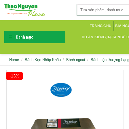
Skip
Search
to
for:
content
TRANG CHỦ
BIA NG
Danh mục
ĐỒ ĂN KIÊNG,HẠT& NGŨ 
Home
/
Bánh Kẹo Nhập Khẩu
/
Bánh ngoại
/
Bánh hộp thượng hạn
-13%