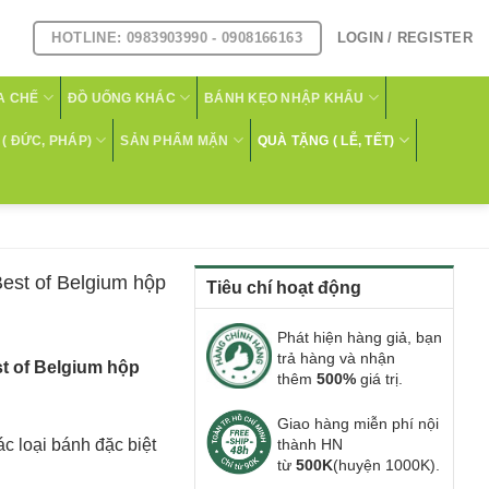
HOTLINE: 0983903990 - 0908166163
LOGIN / REGISTER
A CHẾ
ĐỒ UỐNG KHÁC
BÁNH KẸO NHẬP KHẨU
( ĐỨC, PHÁP)
SẢN PHẨM MẶN
QUÀ TẶNG ( LỄ, TẾT)
Best of Belgium hộp
Tiêu chí hoạt động
Phát hiện hàng giả, bạn
trả hàng và nhận
st of Belgium hộp
thêm
500%
giá trị.
Giao hàng miễn phí nội
c loại bánh đặc biệt
thành HN
từ
500K
(huyện 1000K).