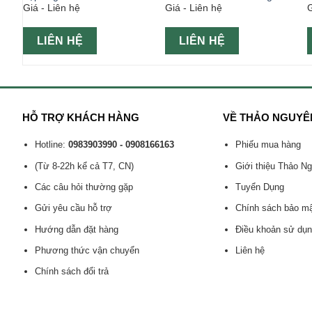
Giá - Liên hệ
Giá - Liên hệ
G
LIÊN HỆ
LIÊN HỆ
HỖ TRỢ KHÁCH HÀNG
VỀ THẢO NGUYÊ
Hotline:
0983903990 - 0908166163
Phiếu mua hàng
(Từ 8-22h kể cả T7, CN)
Giới thiệu Thảo N
Các câu hỏi thường gặp
Tuyển Dụng
Gửi yêu cầu hỗ trợ
Chính sách bảo m
Hướng dẫn đặt hàng
Điều khoản sử dụ
Phương thức vận chuyển
Liên hệ
Chính sách đổi trả