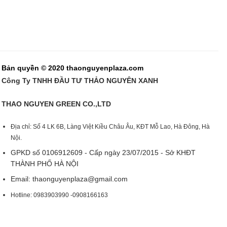
Bản quyền © 2020 thaonguyenplaza.com
Công Ty TNHH ĐẦU TƯ THẢO NGUYÊN XANH
THAO NGUYEN GREEN CO.,LTD
Địa chỉ: Số 4 LK 6B, Làng Việt Kiều Châu Âu, KĐT Mỗ Lao, Hà Đông, Hà
Nội.
GPKD số 0106912609 - Cấp ngày 23/07/2015 - Sở KHĐT
THÀNH PHỐ HÀ NỘI
Email:
thaonguyenplaza@gmail.com
Hotline: 0983903990 -0908166163