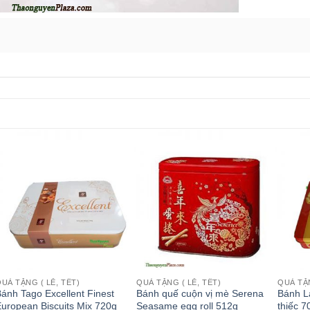
UÀ TẶNG ( LỄ, TẾT)
QUÀ TẶNG ( LỄ, TẾT)
QUÀ TẶN
ánh Tago Excellent Finest
Bánh quế cuộn vị mè Serena
Bánh La
uropean Biscuits Mix 720g
Seasame egg roll 512g
thiếc 7