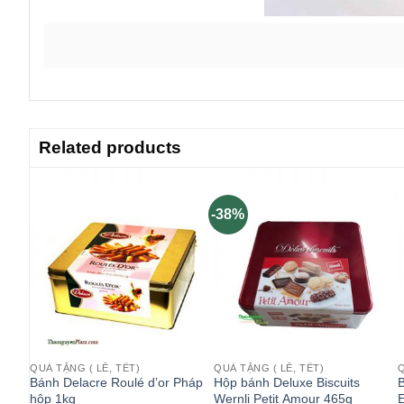
Related products
-38%
QUÀ TẶNG ( LỄ, TẾT)
QUÀ TẶNG ( LỄ, TẾT)
Q
Bánh Delacre Roulé d’or Pháp
Hộp bánh Deluxe Biscuits
B
hộp 1kg
Wernli Petit Amour 465g
E