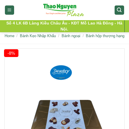
Skip
to
content
Số 4 LK 6B Làng Kiều Châu Âu - KĐT Mỗ Lao Hà Đông - Hà
Nội.
Home
/
Bánh Kẹo Nhập Khẩu
/
Bánh ngoại
/
Bánh hộp thượng hạng
-8%