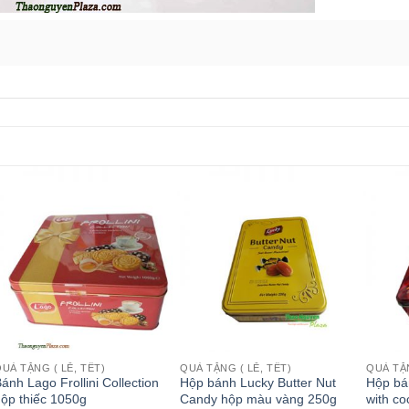
UÀ TẶNG ( LỄ, TẾT)
QUÀ TẶNG ( LỄ, TẾT)
QUÀ TẶN
ánh Lago Frollini Collection
Hộp bánh Lucky Butter Nut
Hộp bá
ộp thiếc 1050g
Candy hộp màu vàng 250g
with c