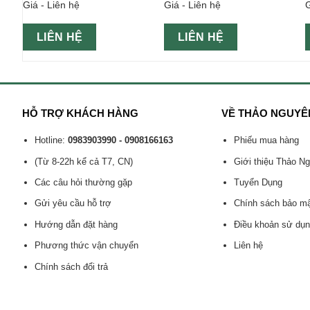
Giá - Liên hệ
Giá - Liên hệ
G
hộp xanh
LIÊN HỆ
LIÊN HỆ
HỖ TRỢ KHÁCH HÀNG
VỀ THẢO NGUYÊ
Hotline:
0983903990 - 0908166163
Phiếu mua hàng
(Từ 8-22h kể cả T7, CN)
Giới thiệu Thảo N
Các câu hỏi thường gặp
Tuyển Dụng
Gửi yêu cầu hỗ trợ
Chính sách bảo m
Hướng dẫn đặt hàng
Điều khoản sử dụ
Phương thức vận chuyển
Liên hệ
Chính sách đổi trả