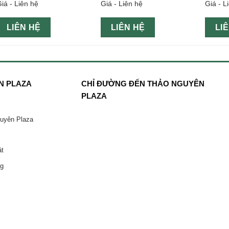
iá - Liên hệ
Giá - Liên hệ
Giá - L
374g h
LIÊN HỆ
LIÊN HỆ
LI
N PLAZA
CHỈ ĐƯỜNG ĐẾN THẢO NGUYÊN
PLAZA
guyên Plaza
ật
ng