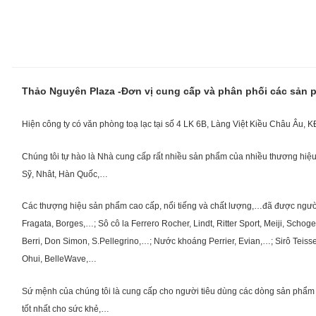
Thảo Nguyên Plaza -Đơn vị cung cấp và phân phối các sản
Hiện công ty có văn phòng toạ lạc tại số 4 LK 6B, Làng Việt Kiều Châu Âu, 
Chúng tôi tự hào là Nhà cung cấp rất nhiều sản phẩm của nhiều thương hiệu 
Sỹ, Nhât, Hàn Quốc,…
Các thượng hiệu sản phẩm cao cấp, nổi tiếng và chất lượng,…đã được người Vi
Fragata, Borges,…; Sô cô la Ferrero Rocher, Lindt, Ritter Sport, Meiji, Scho
Berri, Don Simon, S.Pellegrino,…; Nước khoáng Perrier, Evian,…; Sirô Teiss
Ohui, BelleWave,…
Sứ mệnh của chúng tôi là cung cấp cho người tiêu dùng các dòng sản phẩm 
tốt nhất cho sức khẻ,…