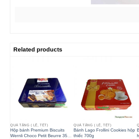
Related products
QUÀ TẶNG ( LỄ, TẾT)
QUÀ TẶNG ( LỄ, TẾT)
Q
Hộp bánh Premium Biscuits
Bánh Lago Frollini Cookies hộp
B
kies
Wernli Choco Petit Beurre 350g
thiếc 700g
h