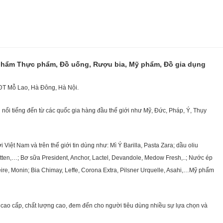
 phẩm Thực phẩm, Đồ uống, Rượu bia, Mỹ phẩm, Đồ gia dụng
KĐT Mỗ Lao, Hà Đông, Hà Nội.
nổi tiếng đến từ các quốc gia hàng đầu thế giới như Mỹ, Đức, Pháp, Ý, Thụy
ệt Nam và trên thế giới tin dùng như: Mì Ý Barilla, Pasta Zara; dầu oliu
getten,…; Bơ sữa President, Anchor, Lactel, Devandole, Medow Fresh,..; Nước ép
eire, Monin; Bia Chimay, Leffe, Corona Extra, Pilsner Urquelle, Asahi,…Mỹ phẩm
cao cấp, chất lượng cao, đem đến cho người tiêu dùng nhiều sự lựa chọn và