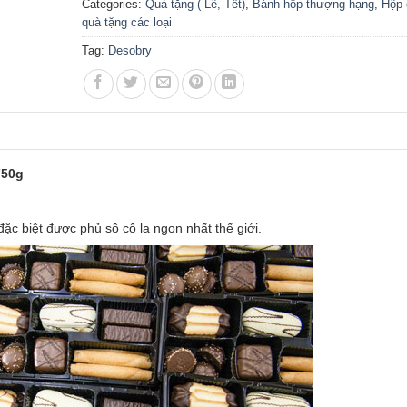
Categories:
Quà tặng ( Lễ, Tết)
,
Bánh hộp thượng hạng
,
Hộp 
quà tặng các loại
Tag:
Desobry
750g
c biệt được phủ sô cô la ngon nhất thế giới.