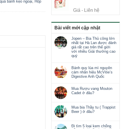
quà bánh kẹo ngoại
,
Hộp
Giá - Liên hệ
Bài viết mới cập nhật
Jopen – Bia Thủ công lớn
nhất tại Hà Lan được đánh
giá rất cao trên thế giới
với nhiều Giải thưởng cao
quý
Bánh quy lúa mì nguyên
cám nhãn hiệu McVitie’s
Digestive Anh Quốc
Mua Rượu vang Mouton
Cadet ở đâu?
Mua bia Thầy tu ( Trappist
Beer ) ở đâu?
Đi tìm 5 loại kem chống