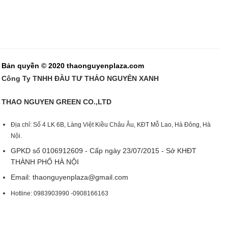
Bản quyền © 2020 thaonguyenplaza.com
Công Ty TNHH ĐẦU TƯ THẢO NGUYÊN XANH
THAO NGUYEN GREEN CO.,LTD
Địa chỉ: Số 4 LK 6B, Làng Việt Kiều Châu Âu, KĐT Mỗ Lao, Hà Đông, Hà
Nội.
GPKD số 0106912609 - Cấp ngày 23/07/2015 - Sở KHĐT
THÀNH PHỐ HÀ NỘI
Email:
thaonguyenplaza@gmail.com
Hotline: 0983903990 -0908166163