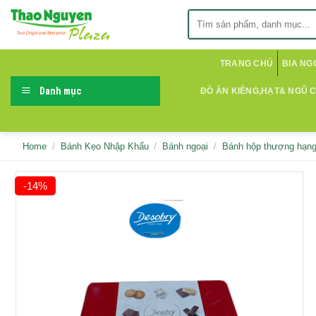
Skip
Search
to
for:
content
TRANG CHỦ
BIA NG
Danh mục
ĐỒ ĂN KIÊNG,HẠT& NGŨ 
Home
/
Bánh Kẹo Nhập Khẩu
/
Bánh ngoại
/
Bánh hộp thượng hạn
-14%