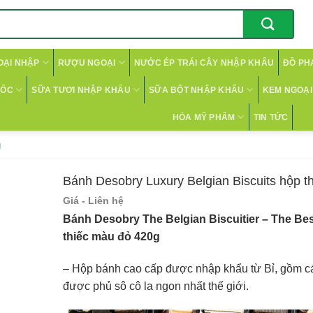
OẠI NHẬP
RƯỢU NGOẠI
NƯỚC ÉP TRÁI CÂY NHẬP KHẨU
ĐỒ PH
CỐC
SỮA TƯƠI NHẬP KHẨU
SỮA BỘT NHẬP KHẨU
KEM NGOẠI 
HÓA MỸ PHẨM
TIN TỨC
g
Bánh Desobry Luxury Belgian Biscuits hộp t
Giá - Liên hệ
Bánh Desobry The Belgian Biscuitier – The Be
thiếc màu đỏ 420g
– Hộp bánh cao cấp được nhập khẩu từ Bỉ, gồm cá
được phủ sô cô la ngon nhất thế giới.