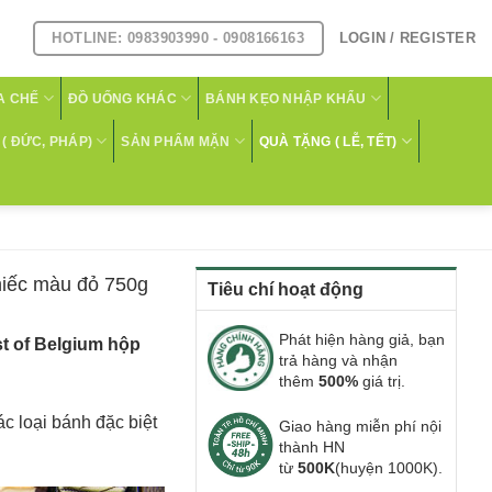
HOTLINE: 0983903990 - 0908166163
LOGIN / REGISTER
A CHẾ
ĐỒ UỐNG KHÁC
BÁNH KẸO NHẬP KHẨU
( ĐỨC, PHÁP)
SẢN PHẨM MẶN
QUÀ TẶNG ( LỄ, TẾT)
hiếc màu đỏ 750g
Tiêu chí hoạt động
Phát hiện hàng giả, bạn
st of Belgium hộp
trả hàng và nhận
thêm
500%
giá trị.
c loại bánh đặc biệt
Giao hàng miễn phí nội
thành HN
từ
500K
(huyện 1000K).