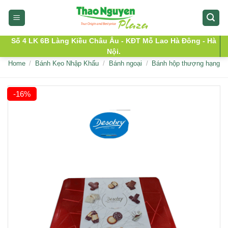
Skip
to
content
Số 4 LK 6B Làng Kiều Châu Âu - KĐT Mỗ Lao Hà Đông - Hà
Nội.
Home
/
Bánh Kẹo Nhập Khẩu
/
Bánh ngoại
/
Bánh hộp thượng hạng
-16%