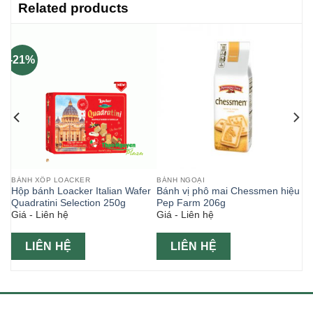
Related products
-21%
BÁNH XỐP LOACKER
BÁNH NGOẠI
ị
Hộp bánh Loacker Italian Wafer
Bánh vị phô mai Chessmen hiệu
Quadratini Selection 250g
Pep Farm 206g
Giá - Liên hệ
Giá - Liên hệ
LIÊN HỆ
LIÊN HỆ