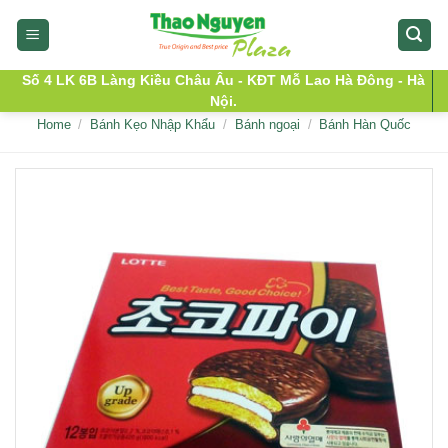
Skip
to
content
Số 4 LK 6B Làng Kiều Châu Âu - KĐT Mỗ Lao Hà Đông - Hà
Nội.
Home
/
Bánh Kẹo Nhập Khẩu
/
Bánh ngoại
/
Bánh Hàn Quốc