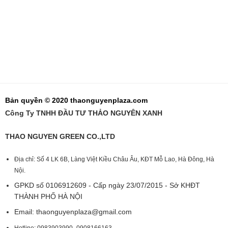
Bản quyền © 2020 thaonguyenplaza.com
Công Ty TNHH ĐẦU TƯ THẢO NGUYÊN XANH
THAO NGUYEN GREEN CO.,LTD
Địa chỉ: Số 4 LK 6B, Làng Việt Kiều Châu Âu, KĐT Mỗ Lao, Hà Đông, Hà
Nội.
GPKD số 0106912609 - Cấp ngày 23/07/2015 - Sở KHĐT
THÀNH PHỐ HÀ NỘI
Email:
thaonguyenplaza@gmail.com
Hotline: 0983903990 -0908166163